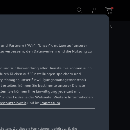
nfte Ring“
DE
EN
und Partnern ("Wir", "Unser"), nutzen auf unserer
ion goes
e zu verbessern, den Datenverkehr und die Nutzung zu
tellung
illigung zur Verwendung aller Dienste. Sie können auch
 durch Klicken auf "Einstellungen speichern und
ivacy Manager, unser Einwilligungsmanagementtool)
cht erteilen, können Sie bestimmte unserer Dienste
en. Sie können Ihre Einwilligung jederzeit mit
" in der Fußzeile der Webseite. Weitere Informationen
nschutzhinweis
und im
Impressum
.
llen. Zu diesen Funktionen gehört z. B. die