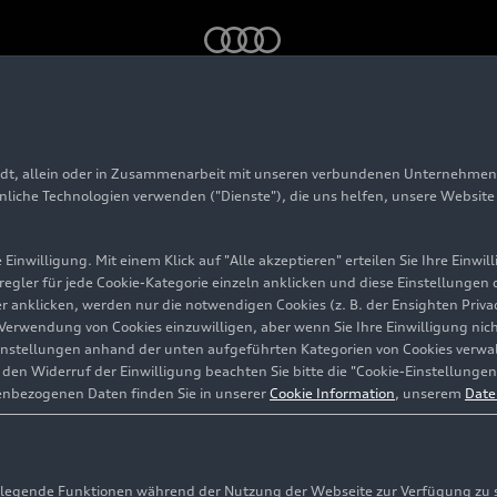
udi Tradition goes digital mit neuer Sonderausstellung „Der fü
adt, allein oder in Zusammenarbeit mit unseren verbundenen Unternehmen 
 Museum: Audi Tradit
hnliche Technologien verwenden ("Dienste"), die uns helfen, unsere Websit
mit neuer Sonderauss
Einwilligung. Mit einem Klick auf "Alle akzeptieren" erteilen Sie Ihre Einw
eregler für jede Cookie-Kategorie einzeln anklicken und diese Einstellungen
gler anklicken, werden nur die notwendigen Cookies (z. B. der Ensighten Pr
fte Ring“
ie Verwendung von Cookies einzuwilligen, aber wenn Sie Ihre Einwilligung ni
instellungen anhand der unten aufgeführten Kategorien von Cookies verwalt
en Widerruf der Einwilligung beachten Sie bitte die "Cookie-Einstellungen
enbezogenen Daten finden Sie in unserer
Cookie Information
, unserem
Date
egende Funktionen während der Nutzung der Webseite zur Verfügung zu ste