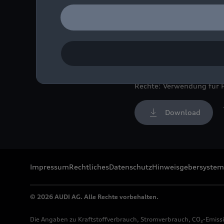
Exponat aus der neuen So
Bild-Nr: A220618 · Copyr
Rechte: Verwendung für 
Download
Impressum
Rechtliches
Datenschutz
Hinweisgebersystem
© 2026 AUDI AG. Alle Rechte vorbehalten.
Die Angaben zu Kraftstoffverbrauch, Stromverbrauch, CO₂-Emiss