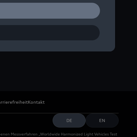
 NSU Prinz 30.
rrierefreiheit
Kontakt
DE
EN
benen Messverfahren „Worldwide Harmonized Light Vehicles Test