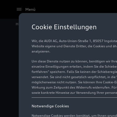
Menü
Home
Audi Media Center
Fotos
App ins Museum: A
Cookie Einstellungen
Wir, die AUDI AG, Auto-Union-Straße 1, 85057 Ingolst
App ins
Website eigene und Dienste Dritter, die Cookies und ä
analysieren.
digital 
Um diese Dienste nutzen zu können, benötigen wir Ihre 
einzelne Einwilligungen erteilen, indem Sie die Schieb
fortfahren" speichern. Falls Sie keinen der Schiebere
„Der fün
verwendet. Sie sind nicht gesetzlich verpflichtet, in d
möglicherweise nicht nutzen. Sie können Ihre Cookie-E
Wirkung zum Zeitpunkt des Widerrufs widerrufen. Für d
sowie konkrete Hinweise zur Verwendung Ihrer person
Foto
02.02.2022
Notwendige Cookies
Notwendige Cookies werden benötigt, um Ihnen grundl