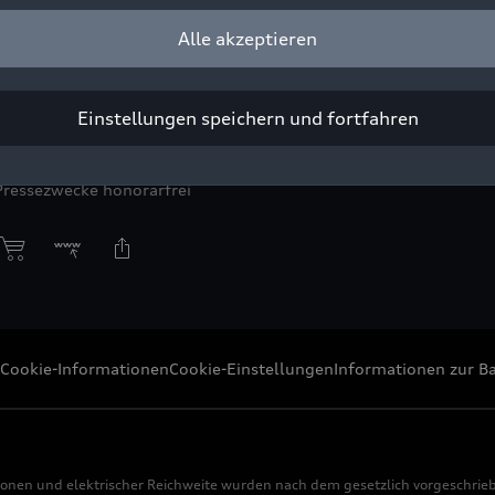
Alle akzeptieren
nderausstellung „Der fünfte Ring“ im Audi museum mobile: der
Einstellungen speichern und fortfahren
ight: AUDI AG
Pressezwecke honorarfrei
Cookie-Informationen
Cookie-Einstellungen
Informationen zur Ba
ionen und elektrischer Reichweite wurden nach dem gesetzlich vorgeschrie