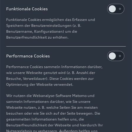
Download
Funktionale Cookies
Funktionale Cookies ermöglichen das Erfassen und
Speichern der Benutzereinstellungen (z. B.
Benutzername, Konfigurationen) um die
Benutzerfreundlichkeit zu erhöhen.
Impressum
Rechtliches
Datenschutz
Hinweisgebersystem
Performance Cookies
Cookie-Informationen
Cookie-Einstellungen
Performance Cookies sammeln Informationen darüber,
Informationen zur Barrierefreiheit
Kontakt
wie unsere Webseite genutzt wird (z. B. Anzahl der
Besuche, Verweildauer). Diese Cookies werden zur
© 2026 AUDI AG. Alle Rechte vorbehalten.
Optimierung der Webseite verwendet.
DE
EN
Wir nutzen die Webanalyse-Software Matomo und
sammeln Informationen darüber, wie Sie unsere
Die Angaben zu Kraftstoffverbrauch, Stromverbrauch, CO₂-
Webseite nutzen, z. B. welche Seiten Sie am meisten
Emissionen und elektrischer Reichweite wurden nach dem
besuchen oder wie Sie sich auf der Seite bewegen. Die
gesetzlich vorgeschriebenen Messverfahren „Worldwide
gesammelten Informationen helfen uns, die
Harmonized Light Vehicles Test Procedure“ (WLTP) gemäß
Benutzerfreundlichkeit der Webseite und hierdurch Ihr
Verordnung (EG) 715/2007 ermittelt. Zusatzausstattungen und
Nutzererlebnis zu verbessern. Außerdem helfen uns