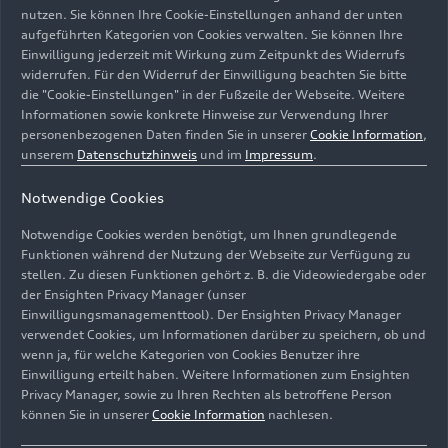
nutzen. Sie können Ihre Cookie-Einstellungen anhand der unten
aufgeführten Kategorien von Cookies verwalten. Sie können Ihre
Einwilligung jederzeit mit Wirkung zum Zeitpunkt des Widerrufs
widerrufen. Für den Widerruf der Einwilligung beachten Sie bitte
die "Cookie-Einstellungen" in der Fußzeile der Webseite. Weitere
Informationen sowie konkrete Hinweise zur Verwendung Ihrer
personenbezogenen Daten finden Sie in unserer
Cookie Information
,
unserem
Datenschutzhinweis
und im
Impressum
.
Notwendige Cookies
3 Mal in Folge gewann der Audi R18
e-tron
quattro
zwischen 2012 und 2014 das 24-Stunden-Rennen von
Notwendige Cookies werden benötigt, um Ihnen grundlegende
Le Mans. Ein V6-TDI trieb die Hinterräder an, ein
Funktionen während der Nutzung der Webseite zur Verfügung zu
Schwungmassenspeicher versorgte zwei E-Maschinen
stellen. Zu diesen Funktionen gehört z. B. die Videowiedergabe oder
der Ensighten Privacy Manager (unser
an der Vorderachse mit rekuperierter Energie. Dadurch
Einwilligungsmanagementtool). Der Ensighten Privacy Manager
konnte der Rennwagen beim Beschleunigen diesen
verwendet Cookies, um Informationen darüber zu speichern, ob und
temporären
quattro
-Antrieb nutzen.
wenn ja, für welche Kategorien von Cookies Benutzer ihre
Einwilligung erteilt haben. Weitere Informationen zum Ensighten
Bild-Nr: A207040 · Copyright: AUDI AG
Privacy Manager, sowie zu Ihren Rechten als betroffene Person
können Sie in unserer
Cookie Information
nachlesen.
Rechte: Verwendung für Pressezwecke honorarfrei