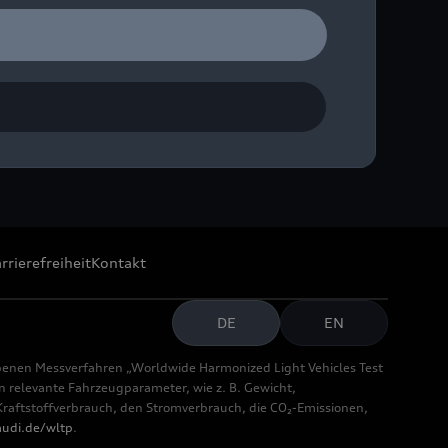
Winkelhock
rrierefreiheit
Kontakt
DE
EN
benen Messverfahren „Worldwide Harmonized Light Vehicles Test
relevante Fahrzeugparameter, wie z. B. Gewicht,
aftstoffverbrauch, den Stromverbrauch, die CO₂-Emissionen,
udi.de/wltp
.