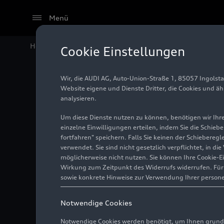
Menü
Home
Audi Media Center
Fotos
24h Spa 2022
Cookie Einstellungen
Wir, die AUDI AG, Auto-Union-Straße 1, 85057 Ingolst
24h Spa
Website eigene und Dienste Dritter, die Cookies und ä
analysieren.
Um diese Dienste nutzen zu können, benötigen wir Ihre 
einzelne Einwilligungen erteilen, indem Sie die Schieb
Foto
31.07.2022
Spa-
fortfahren" speichern. Falls Sie keinen der Schiebere
verwendet. Sie sind nicht gesetzlich verpflichtet, in d
möglicherweise nicht nutzen. Sie können Ihre Cookie-E
Wirkung zum Zeitpunkt des Widerrufs widerrufen. Für d
sowie konkrete Hinweise zur Verwendung Ihrer person
Notwendige Cookies
Notwendige Cookies werden benötigt, um Ihnen grundl