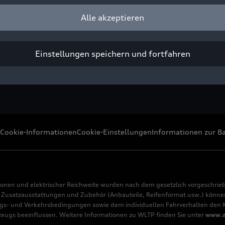
port Team Attempto), Ricardo Feller/Dennis Marschall/Markus 
Alle akzeptieren
ight: Ferdi Kräling Motorsport-Bild GmbH
Pressezwecke honorarfrei
Einstellungen speichern und fortfahren
Cookie-Informationen
Cookie-Einstellungen
Informationen zur Ba
ionen und elektrischer Reichweite wurden nach dem gesetzlich vorgeschrie
usatzausstattungen und Zubehör (Anbauteile, Reifenformat usw.) können 
s- und Verkehrsbedingungen sowie dem individuellen Fahrverhalten den Kr
rzeugs beeinflussen. Weitere Informationen zu WLTP finden Sie unter
www.a