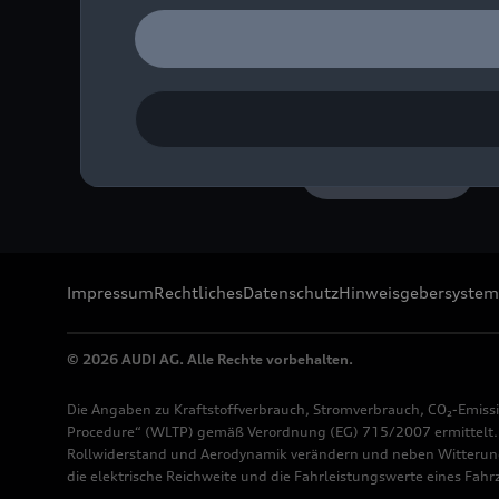
Audi R8 LMS #66 (Audi S
Bild-Nr: A224314 · Copyr
Rechte: Verwendung für 
Download
Impressum
Rechtliches
Datenschutz
Hinweisgebersystem
© 2026 AUDI AG. Alle Rechte vorbehalten.
Die Angaben zu Kraftstoffverbrauch, Stromverbrauch, CO₂-Emiss
Procedure“ (WLTP) gemäß Verordnung (EG) 715/2007 ermittelt. Z
Rollwiderstand und Aerodynamik verändern und neben Witterung
die elektrische Reichweite und die Fahrleistungswerte eines Fah