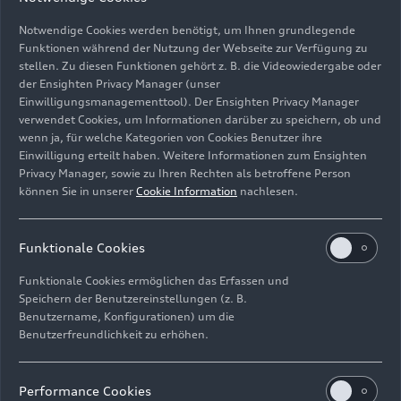
Notwendige Cookies werden benötigt, um Ihnen grundlegende
Funktionen während der Nutzung der Webseite zur Verfügung zu
stellen. Zu diesen Funktionen gehört z. B. die Videowiedergabe oder
der Ensighten Privacy Manager (unser
Audi R8 LMS #39 (Audi Sport Team Land), Christopher
Einwilligungsmanagementtool). Der Ensighten Privacy Manager
Haase/Christopher Mies/Patric Niederhauser
verwendet Cookies, um Informationen darüber zu speichern, ob und
wenn ja, für welche Kategorien von Cookies Benutzer ihre
Bild-Nr: A232462 · Copyright: Ferdi Kräling Motorsport-
Einwilligung erteilt haben. Weitere Informationen zum Ensighten
Bild GmbH
Privacy Manager, sowie zu Ihren Rechten als betroffene Person
können Sie in unserer
Cookie Information
nachlesen.
Rechte: Verwendung für Pressezwecke honorarfrei
Download
Funktionale Cookies
Funktionale Cookies ermöglichen das Erfassen und
Speichern der Benutzereinstellungen (z. B.
Benutzername, Konfigurationen) um die
Benutzerfreundlichkeit zu erhöhen.
Impressum
Rechtliches
Datenschutz
Hinweisgebersystem
Performance Cookies