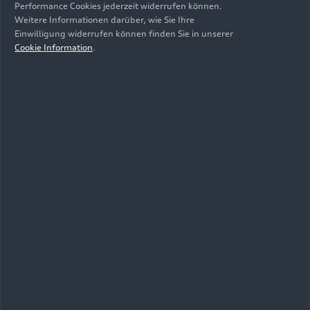
Performance Cookies jederzeit widerrufen können.
Weitere Informationen darüber, wie Sie Ihre
Einwilligung widerrufen können finden Sie in unserer
Cookie Information
.
11.01.2024
Foto
10.05.2023
Foto
Audi liefert 2023
Audi auf dem
rund 1,9 Millionen
OMR Festival
Fahrzeuge aus
2023
und startet
gestärkt in
herausforderndes
Jahr