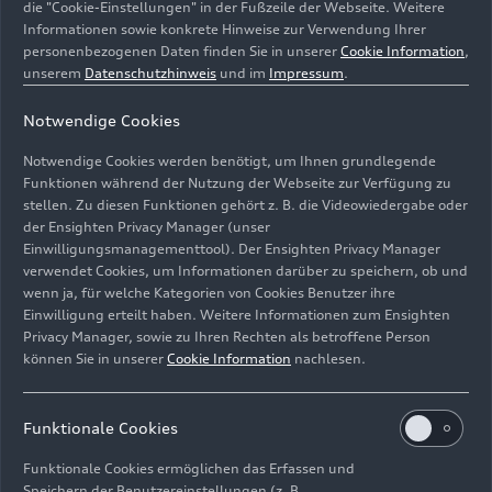
die "Cookie-Einstellungen" in der Fußzeile der Webseite. Weitere
Shanghai 2025
Premieren auf der
Informationen sowie konkrete Hinweise zur Verwendung Ihrer
Auto Guangzhou
personenbezogenen Daten finden Sie in unserer
Cookie Information
,
unserem
Datenschutzhinweis
und im
Impressum
.
Notwendige Cookies
Notwendige Cookies werden benötigt, um Ihnen grundlegende
Funktionen während der Nutzung der Webseite zur Verfügung zu
stellen. Zu diesen Funktionen gehört z. B. die Videowiedergabe oder
der Ensighten Privacy Manager (unser
Einwilligungsmanagementtool). Der Ensighten Privacy Manager
verwendet Cookies, um Informationen darüber zu speichern, ob und
wenn ja, für welche Kategorien von Cookies Benutzer ihre
Einwilligung erteilt haben. Weitere Informationen zum Ensighten
Privacy Manager, sowie zu Ihren Rechten als betroffene Person
15.11.2024
Foto
07.11.2024
Foto
können Sie in unserer
Cookie Information
nachlesen.
Audi zeigt China-
Doppel-Debüt in
Premieren auf der
Shanghai - AUDI
Auto Guangzhou
und der AUDI E
Funktionale Cookies
concept
Funktionale Cookies ermöglichen das Erfassen und
Speichern der Benutzereinstellungen (z. B.