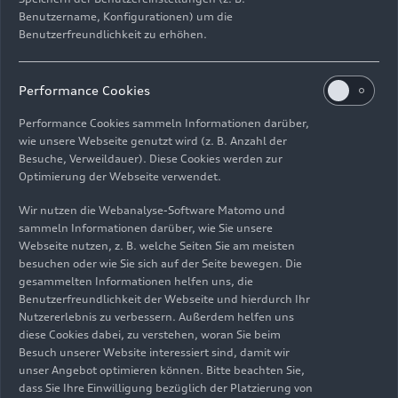
Benutzername, Konfigurationen) um die
Benutzerfreundlichkeit zu erhöhen.
Performance Cookies
Performance Cookies sammeln Informationen darüber,
wie unsere Webseite genutzt wird (z. B. Anzahl der
Besuche, Verweildauer). Diese Cookies werden zur
Optimierung der Webseite verwendet.
30.08.2024
Foto
11.01.2024
Foto
Marco Schubert
Audi liefert 2023
Wir nutzen die Webanalyse-Software Matomo und
rund 1,9 Millionen
sammeln Informationen darüber, wie Sie unsere
Webseite nutzen, z. B. welche Seiten Sie am meisten
Fahrzeuge aus
besuchen oder wie Sie sich auf der Seite bewegen. Die
und startet
gesammelten Informationen helfen uns, die
gestärkt in
Benutzerfreundlichkeit der Webseite und hierdurch Ihr
herausforderndes
Nutzererlebnis zu verbessern. Außerdem helfen uns
Jahr
diese Cookies dabei, zu verstehen, woran Sie beim
Besuch unserer Website interessiert sind, damit wir
unser Angebot optimieren können. Bitte beachten Sie,
dass Sie Ihre Einwilligung bezüglich der Platzierung von