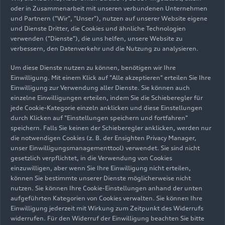
oder in Zusammenarbeit mit unseren verbundenen Unternehmen
und Partnern ("Wir", "Unser"), nutzen auf unserer Website eigene
und Dienste Dritter, die Cookies und ähnliche Technologien
09.05.2025
Foto
15.11.2024
Foto
verwenden ("Dienste"), die uns helfen, unsere Website zu
Warnung:
Audi zeigt China-
verbessern, den Datenverkehr und die Nutzung zu analysieren.
Betrugsmasche
Premieren auf der
Um diese Dienste nutzen zu können, benötigen wir Ihre
im
Auto Guangzhou
Einwilligung. Mit einem Klick auf "Alle akzeptieren" erteilen Sie Ihre
Gebrauchtwagenh
Einwilligung zur Verwendung aller Dienste. Sie können auch
andel
einzelne Einwilligungen erteilen, indem Sie die Schieberegler für
jede Cookie-Kategorie einzeln anklicken und diese Einstellungen
durch Klicken auf "Einstellungen speichern und fortfahren"
speichern. Falls Sie keinen der Schieberegler anklicken, werden nur
die notwendigen Cookies (z. B. der Ensighten Privacy Manager,
unser Einwilligungsmanagementtool) verwendet. Sie sind nicht
gesetzlich verpflichtet, in die Verwendung von Cookies
einzuwilligen, aber wenn Sie Ihre Einwilligung nicht erteilen,
können Sie bestimmte unserer Dienste möglicherweise nicht
nutzen. Sie können Ihre Cookie-Einstellungen anhand der unten
aufgeführten Kategorien von Cookies verwalten. Sie können Ihre
23.04.2025
Foto
15.11.2024
Foto
Einwilligung jederzeit mit Wirkung zum Zeitpunkt des Widerrufs
widerrufen. Für den Widerruf der Einwilligung beachten Sie bitte
Audi auf der Auto
Audi zeigt China-