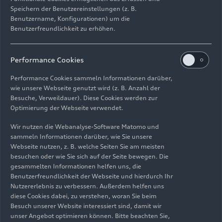
Speichern der Benutzereinstellungen (z. B.
Benutzername, Konfigurationen) um die
Benutzerfreundlichkeit zu erhöhen.
Performance Cookies
Performance Cookies sammeln Informationen darüber,
wie unsere Webseite genutzt wird (z. B. Anzahl der
Besuche, Verweildauer). Diese Cookies werden zur
Optimierung der Webseite verwendet.
16.07.2024
Foto
16.07.2024
Foto
Wir nutzen die Webanalyse-Software Matomo und
Produktion Audi
Produktion Audi
sammeln Informationen darüber, wie Sie unsere
Webseite nutzen, z. B. welche Seiten Sie am meisten
A5 am Standort
A5 am Standort
besuchen oder wie Sie sich auf der Seite bewegen. Die
Neckarsulm
Neckarsulm
gesammelten Informationen helfen uns, die
Benutzerfreundlichkeit der Webseite und hierdurch Ihr
Nutzererlebnis zu verbessern. Außerdem helfen uns
diese Cookies dabei, zu verstehen, woran Sie beim
Besuch unserer Website interessiert sind, damit wir
unser Angebot optimieren können. Bitte beachten Sie,