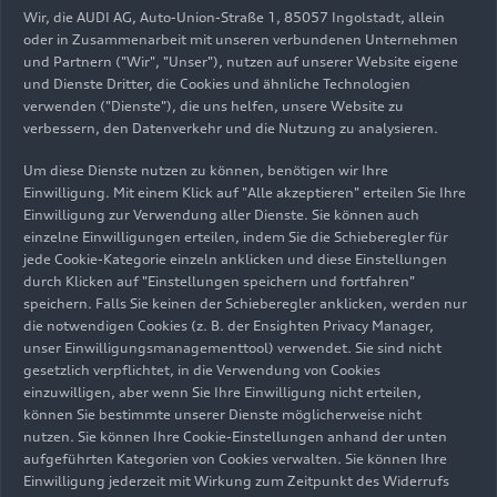
Wir, die AUDI AG, Auto-Union-Straße 1, 85057 Ingolstadt, allein
oder in Zusammenarbeit mit unseren verbundenen Unternehmen
und Partnern ("Wir", "Unser"), nutzen auf unserer Website eigene
und Dienste Dritter, die Cookies und ähnliche Technologien
verwenden ("Dienste"), die uns helfen, unsere Website zu
16.10.2024
Foto
16.07.2024
Foto
verbessern, den Datenverkehr und die Nutzung zu analysieren.
Audi eröffnet
Gerd Walker
Um diese Dienste nutzen zu können, benötigen wir Ihre
neuen Grundlack
Einwilligung. Mit einem Klick auf "Alle akzeptieren" erteilen Sie Ihre
in Neckarsulm
Einwilligung zur Verwendung aller Dienste. Sie können auch
einzelne Einwilligungen erteilen, indem Sie die Schieberegler für
jede Cookie-Kategorie einzeln anklicken und diese Einstellungen
durch Klicken auf "Einstellungen speichern und fortfahren"
speichern. Falls Sie keinen der Schieberegler anklicken, werden nur
die notwendigen Cookies (z. B. der Ensighten Privacy Manager,
unser Einwilligungsmanagementtool) verwendet. Sie sind nicht
gesetzlich verpflichtet, in die Verwendung von Cookies
einzuwilligen, aber wenn Sie Ihre Einwilligung nicht erteilen,
können Sie bestimmte unserer Dienste möglicherweise nicht
nutzen. Sie können Ihre Cookie-Einstellungen anhand der unten
aufgeführten Kategorien von Cookies verwalten. Sie können Ihre
Einwilligung jederzeit mit Wirkung zum Zeitpunkt des Widerrufs