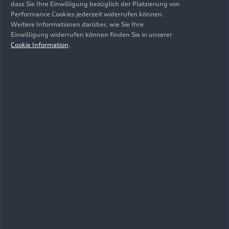
dass Sie Ihre Einwilligung bezüglich der Platzierung von
Performance Cookies jederzeit widerrufen können.
Weitere Informationen darüber, wie Sie Ihre
Einwilligung widerrufen können finden Sie in unserer
Cookie Information
.
16.07.2024
Foto
16.07.2024
Foto
Produktion Audi
Produktion Audi
A5 am Standort
A5 am Standort
Neckarsulm
Neckarsulm