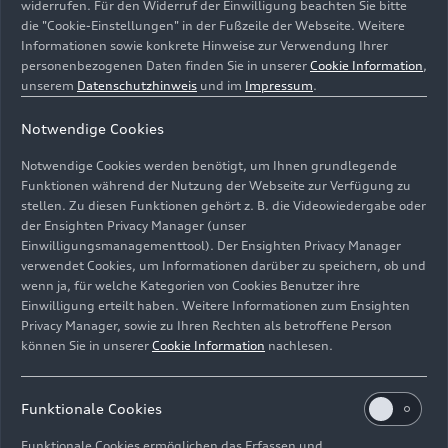
16.07.2024
Foto
16.07.2024
Foto
widerrufen. Für den Widerruf der Einwilligung beachten Sie bitte
die "Cookie-Einstellungen" in der Fußzeile der Webseite. Weitere
Produktion Audi
Produktion Audi
Informationen sowie konkrete Hinweise zur Verwendung Ihrer
A5 am Standort
A5 am Standort
personenbezogenen Daten finden Sie in unserer
Cookie Information
,
Neckarsulm
Neckarsulm
unserem
Datenschutzhinweis
und im
Impressum
.
Notwendige Cookies
Notwendige Cookies werden benötigt, um Ihnen grundlegende
Funktionen während der Nutzung der Webseite zur Verfügung zu
stellen. Zu diesen Funktionen gehört z. B. die Videowiedergabe oder
der Ensighten Privacy Manager (unser
Einwilligungsmanagementtool). Der Ensighten Privacy Manager
verwendet Cookies, um Informationen darüber zu speichern, ob und
wenn ja, für welche Kategorien von Cookies Benutzer ihre
Einwilligung erteilt haben. Weitere Informationen zum Ensighten
Privacy Manager, sowie zu Ihren Rechten als betroffene Person
können Sie in unserer
Cookie Information
nachlesen.
16.07.2024
Foto
16.07.2024
Foto
Produktion Audi
Produktion Audi
A5 am Standort
A5 am Standort
Funktionale Cookies
Neckarsulm
Neckarsulm
Funktionale Cookies ermöglichen das Erfassen und