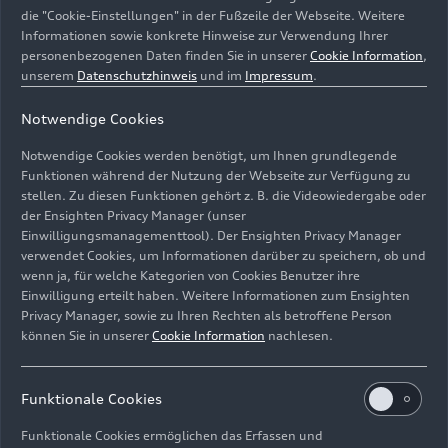
22.12.2022
Foto
29.04.2022
Foto
die "Cookie-Einstellungen" in der Fußzeile der Webseite. Weitere
Erlebnisführungen
Audi museum
Informationen sowie konkrete Hinweise zur Verwendung Ihrer
am Standort
mobile
personenbezogenen Daten finden Sie in unserer
Cookie Information
,
unserem
Datenschutzhinweis
und im
Impressum
.
Ingolstadt
Notwendige Cookies
Notwendige Cookies werden benötigt, um Ihnen grundlegende
Funktionen während der Nutzung der Webseite zur Verfügung zu
stellen. Zu diesen Funktionen gehört z. B. die Videowiedergabe oder
der Ensighten Privacy Manager (unser
Einwilligungsmanagementtool). Der Ensighten Privacy Manager
verwendet Cookies, um Informationen darüber zu speichern, ob und
wenn ja, für welche Kategorien von Cookies Benutzer ihre
Einwilligung erteilt haben. Weitere Informationen zum Ensighten
Privacy Manager, sowie zu Ihren Rechten als betroffene Person
können Sie in unserer
Cookie Information
nachlesen.
22.12.2022
Foto
22.12.2022
Foto
Audi museum
Audi museum
Funktionale Cookies
mobile
mobile
Funktionale Cookies ermöglichen das Erfassen und