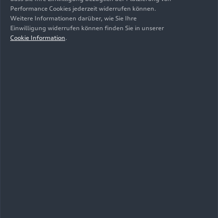
Performance Cookies jederzeit widerrufen können.
Weitere Informationen darüber, wie Sie Ihre
Einwilligung widerrufen können finden Sie in unserer
Cookie Information
.
27.07.2021
Foto
24.09.2020
Foto
Erlebnisführungen
Erlebnisführungen
am Standort
am Standort
Ingolstadt
Ingolstadt