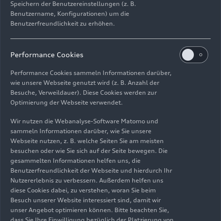
Speichern der Benutzereinstellungen (z. B.
Benutzername, Konfigurationen) um die
Benutzerfreundlichkeit zu erhöhen.
Performance Cookies
Performance Cookies sammeln Informationen darüber,
wie unsere Webseite genutzt wird (z. B. Anzahl der
Besuche, Verweildauer). Diese Cookies werden zur
Optimierung der Webseite verwendet.
21.12.2022
Foto
30.03.2022
Foto
Wir nutzen die Webanalyse-Software Matomo und
Erlebnisführungen
Schwerpunktführ
sammeln Informationen darüber, wie Sie unsere
am Standort
ung Montage
Webseite nutzen, z. B. welche Seiten Sie am meisten
Ingolstadt
besuchen oder wie Sie sich auf der Seite bewegen. Die
gesammelten Informationen helfen uns, die
Benutzerfreundlichkeit der Webseite und hierdurch Ihr
Nutzererlebnis zu verbessern. Außerdem helfen uns
diese Cookies dabei, zu verstehen, woran Sie beim
Besuch unserer Website interessiert sind, damit wir
unser Angebot optimieren können. Bitte beachten Sie,
dass Sie Ihre Einwilligung bezüglich der Platzierung von