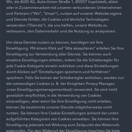
Wir, die AUDI AG, Auto-Union-Straße 1, 85057 Ingolstadt, allein
oder in Zusammenarbeit mit unseren verbundenen Unternehmen
und Partnern ("Wir", "Unser"), nutzen auf unserer Website eigene
und Dienste Dritter, die Cookies und ähnliche Technologien
verwenden ("Dienste"), die uns helfen, unsere Website zu
verbessern, den Datenverkehr und die Nutzung zu analysieren.
02.05.2023
Foto
22.12.2022
Foto
Erlebnisführung:
Erlebnisführungen
Um diese Dienste nutzen zu können, benötigen wir Ihre
Karosseriebau und
am Standort
Einwilligung. Mit einem Klick auf "Alle akzeptieren" erteilen Sie Ihre
Montage
Ingolstadt
Einwilligung zur Verwendung aller Dienste. Sie können auch
einzelne Einwilligungen erteilen, indem Sie die Schieberegler für
jede Cookie-Kategorie einzeln anklicken und diese Einstellungen
durch Klicken auf "Einstellungen speichern und fortfahren"
speichern. Falls Sie keinen der Schieberegler anklicken, werden nur
die notwendigen Cookies (z. B. der Ensighten Privacy Manager,
unser Einwilligungsmanagementtool) verwendet. Sie sind nicht
gesetzlich verpflichtet, in die Verwendung von Cookies
einzuwilligen, aber wenn Sie Ihre Einwilligung nicht erteilen,
können Sie bestimmte unserer Dienste möglicherweise nicht
nutzen. Sie können Ihre Cookie-Einstellungen anhand der unten
aufgeführten Kategorien von Cookies verwalten. Sie können Ihre
Einwilligung jederzeit mit Wirkung zum Zeitpunkt des Widerrufs
widerrufen. Für den Widerruf der Einwilligung beachten Sie bitte