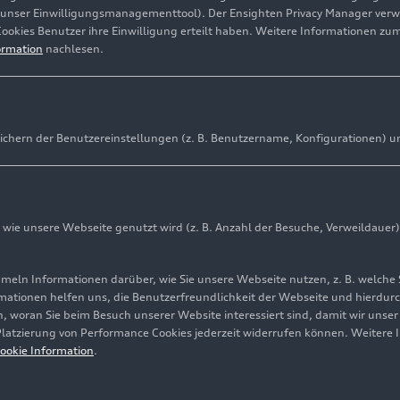
(unser Einwilligungsmanagementtool). Der Ensighten Privacy Manager ver
Cookies Benutzer ihre Einwilligung erteilt haben. Weitere Informationen zu
ormation
nachlesen.
ichern der Benutzereinstellungen (z. B. Benutzername, Konfigurationen) u
ie unsere Webseite genutzt wird (z. B. Anzahl der Besuche, Verweildauer)
ln Informationen darüber, wie Sie unsere Webseite nutzen, z. B. welche 
5
Illustration
16.06.2025
Illustration
mationen helfen uns, die Benutzerfreundlichkeit der Webseite und hierdurc
 Sportback
Audi Q3 - Interieur, An
, woran Sie beim Besuch unserer Website interessiert sind, damit wir unse
 Platzierung von Performance Cookies jederzeit widerrufen können. Weitere 
und Bedienung
ookie Information
.