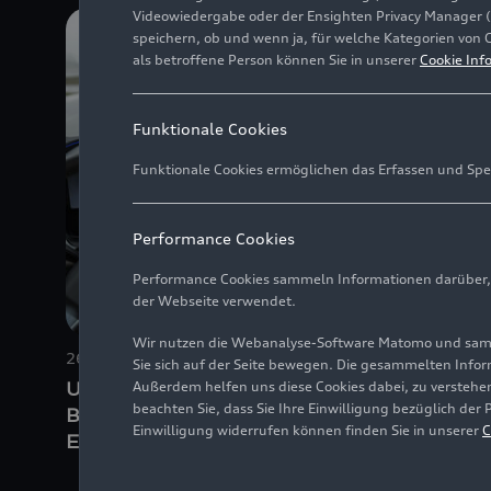
Videowiedergabe oder der Ensighten Privacy Manager 
speichern, ob und wenn ja, für welche Kategorien von 
als betroffene Person können Sie in unserer
Cookie Inf
Funktionale Cookies
Funktionale Cookies ermöglichen das Erfassen und Spe
Performance Cookies
Performance Cookies sammeln Informationen darüber, w
der Webseite verwendet.
Wir nutzen die Webanalyse-Software Matomo und samme
26.11.2025
Foto
25.08.202
Sie sich auf der Seite bewegen. Die gesammelten Infor
Updates für fünf Audi
Audi Q3
Außerdem helfen uns diese Cookies dabei, zu verstehen
beachten Sie, dass Sie Ihre Einwilligung bezüglich der
Baureihen: noch mehr
Einwilligung widerrufen können finden Sie in unserer
C
Emotionen, Komfort und
Features