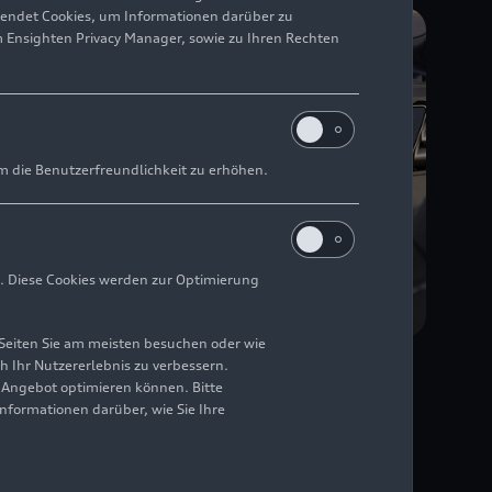
wendet Cookies, um Informationen darüber zu
m Ensighten Privacy Manager, sowie zu Ihren Rechten
m die Benutzerfreundlichkeit zu erhöhen.
. Diese Cookies werden zur Optimierung
Seiten Sie am meisten besuchen oder wie
24.11.2025
Foto
h Ihr Nutzererlebnis zu verbessern.
zeigen
Audi bringt Disney+ ins
r Angebot optimieren können. Bitte
Informationen darüber, wie Sie Ihre
Fahrzeug und betritt im
Kinofilm „TRON: Ares“ die
digitale Welt