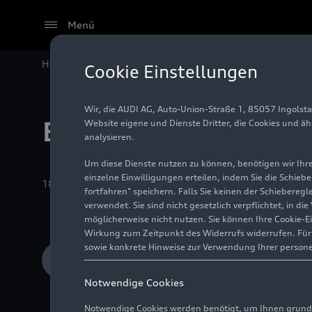
Menü
Home
Audi Media Center
Fotos
Aktuelle Alben
Cookie Einstellungen
Wir, die AUDI AG, Auto-Union-Straße 1, 85057 Ingolst
Elektronik
Website eigene und Dienste Dritter, die Cookies und ä
analysieren.
Um diese Dienste nutzen zu können, benötigen wir Ihre 
einzelne Einwilligungen erteilen, indem Sie die Schieb
18.02.2026
Album
34 Bilder
fortfahren" speichern. Falls Sie keinen der Schiebere
verwendet. Sie sind nicht gesetzlich verpflichtet, in d
möglicherweise nicht nutzen. Sie können Ihre Cookie-E
Wirkung zum Zeitpunkt des Widerrufs widerrufen. Für d
sowie konkrete Hinweise zur Verwendung Ihrer person
In den Warenkorb
Notwendige Cookies
Notwendige Cookies werden benötigt, um Ihnen grundl