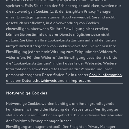
Drehmoment von 400 Nm. Das sind 20 Nm mehr
speichern. Falls Sie keinen der Schieberegler anklicken, werden nur
als beim Vorgänger-Aggregat. Das TTS Coupé
die notwendigen Cookies (z. B. der Ensighten Privacy Manager,
beschleunigt in 4,5 Sekunden von null auf
unser Einwilligungsmanagementtool) verwendet. Sie sind nicht
100 km/h (Roadster: 4,8 Sekunden) – ein Zehntel
gesetzlich verpflichtet, in die Verwendung von Cookies
schneller als bisher. Die Höchstgeschwindigkeit
einzuwilligen, aber wenn Sie Ihre Einwilligung nicht erteilen,
ist bei 250 km/h elektronisch abgeregelt. Ein
können Sie bestimmte unserer Dienste möglicherweise nicht
nutzen. Sie können Ihre Cookie-Einstellungen anhand der unten
Otto-Partikelfilter ist natürlich Serie.
aufgeführten Kategorien von Cookies verwalten. Sie können Ihre
Einwilligung jederzeit mit Wirkung zum Zeitpunkt des Widerrufs
widerrufen. Für den Widerruf der Einwilligung beachten Sie bitte
die "Cookie-Einstellungen" in der Fußzeile der Webseite. Weitere
Audi TTS
Coupé
Roadst
Informationen sowie konkrete Hinweise zur Verwendung Ihrer
personenbezogenen Daten finden Sie in unserer
Cookie Information
,
unserem
Datenschutzhinweis
und im
Impressum
.
Motorbauart
4-Zylinder-Otto-
4-Zylin
Direkteinspritzer
Direkte
Notwendige Cookies
Notwendige Cookies werden benötigt, um Ihnen grundlegende
Funktionen während der Nutzung der Webseite zur Verfügung zu
Hubraum
in ccm
1.984
1.984
stellen. Zu diesen Funktionen gehört z. B. die Videowiedergabe oder
der Ensighten Privacy Manager (unser
Einwilligungsmanagementtool). Der Ensighten Privacy Manager