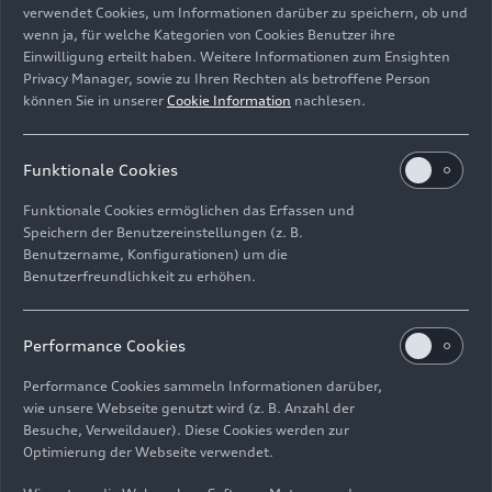
verwendet Cookies, um Informationen darüber zu speichern, ob und
max. Leistung
in kW
225 (306) bei
225 (3
wenn ja, für welche Kategorien von Cookies Benutzer ihre
(PS) bei /min
5400
5400
Einwilligung erteilt haben. Weitere Informationen zum Ensighten
Privacy Manager, sowie zu Ihren Rechten als betroffene Person
können Sie in unserer
Cookie Information
nachlesen.
max. Drehmoment
in
400 bei 2000
400 be
Nm bei /min
Funktionale Cookies
Funktionale Cookies ermöglichen das Erfassen und
Speichern der Benutzereinstellungen (z. B.
Höchstgeschwindigkeit
250**
250**
Benutzername, Konfigurationen) um die
Benutzerfreundlichkeit zu erhöhen.
in km/h
Performance Cookies
Beschleunigung
0 auf
4,5
4,8
Performance Cookies sammeln Informationen darüber,
100 km/h in s
wie unsere Webseite genutzt wird (z. B. Anzahl der
Besuche, Verweildauer). Diese Cookies werden zur
Optimierung der Webseite verwendet.
Krafstoffverbrauch
7,1
7,3 – 7