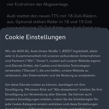
vier Endrohren der Abgasanlage.
Audi stattet den neuen TTS mit 18-Zoll-Rädern
aus. Optional stehen Räder in 18 und 19 Zoll
sowie exklusive 20-Zoll-Räder von Audi Sport zur
Wahl. Der Lackfächer enthält zwei neue Farbtöne:
Cookie Einstellungen
Pulsorange und Turboblau.
Zahlreiche Details im fahrerorientierten Interieur
Wir, die AUDI AG, Auto-Union-Straße 1, 85057 Ingolstadt, allein
oder in Zusammenarbeit mit unseren verbundenen Unternehmen
unterstreichen die Sportlichkeit des neuen TTS:
und Partnern ("Wir", "Unser"), nutzen auf unserer Website eigene
der zusätzliche Sport-Screen im Audi virtual
und Dienste Dritter, die Cookies und ähnliche Technologien
cockpit, die S-Sportsitze und die farbigen
verwenden ("Dienste"), die uns helfen, unsere Website zu
Kontrastnähte.
verbessern, den Datenverkehr und die Nutzung zu analysieren.
Um diese Dienste nutzen zu können, benötigen wir Ihre
Kraftpaket: der 2.0 TFSI
Einwilligung. Mit einem Klick auf "Alle akzeptieren" erteilen Sie Ihre
Der 2.0 TFSI leistet 225 kW (306 PS) und
Einwilligung zur Verwendung aller Dienste. Sie können auch
entwickelt im breiten Drehzahlband zwischen
einzelne Einwilligungen erteilen, indem Sie die Schieberegler für
2.000 und 5.300 Touren ein maximales
jede Cookie-Kategorie einzeln anklicken und diese Einstellungen
durch Klicken auf "Einstellungen speichern und fortfahren"