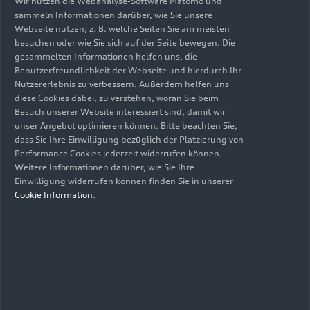
Wir nutzen die Webanalyse-Software Matomo und
sammeln Informationen darüber, wie Sie unsere
kombiniert in l/100 km
Webseite nutzen, z. B. welche Seiten Sie am meisten
besuchen oder wie Sie sich auf der Seite bewegen. Die
gesammelten Informationen helfen uns, die
Benutzerfreundlichkeit der Webseite und hierdurch Ihr
CO
-Emission
161
166 – 
2
Nutzererlebnis zu verbessern. Außerdem helfen uns
diese Cookies dabei, zu verstehen, woran Sie beim
kombiniert in g/km
Besuch unserer Website interessiert sind, damit wir
unser Angebot optimieren können. Bitte beachten Sie,
dass Sie Ihre Einwilligung bezüglich der Platzierung von
Performance Cookies jederzeit widerrufen können.
Antrieb
Allradantrieb
Allrada
Weitere Informationen darüber, wie Sie Ihre
quattro
quattr
Einwilligung widerrufen können finden Sie in unserer
Cookie Information
.
Getriebe
7-Gang S tronic
7-Gang 
**abgeregelt