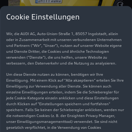
Cookie Einstellungen
Wir, die AUDI AG, Auto-Union-Straße 1, 85057 Ingolstadt, allein
oder in Zusammenarbeit mit unseren verbundenen Unternehmen
und Partnern ("Wir", "Unser"), nutzen auf unserer Website eigene
Für beide Motorisierungen bietet Audi ein
und Dienste Dritter, die Cookies und ähnliche Technologien
verwenden ("Dienste"), die uns helfen, unsere Website zu
Siebengang-Doppelkupplungsgetriebe
an. Der
verbessern, den Datenverkehr und die Nutzung zu analysieren.
45 TSFI ist zusätzlich mit Sechs-Gang-
Handschaltgetriebe
erhältlich. Bei beiden
Um diese Dienste nutzen zu können, benötigen wir Ihre
Getriebearten ermöglichen kurz übersetzte
Einwilligung. Mit einem Klick auf "Alle akzeptieren" erteilen Sie Ihre
untere Gänge eine kraftvolle Beschleunigung,
Einwilligung zur Verwendung aller Dienste. Sie können auch
einzelne Einwilligungen erteilen, indem Sie die Schieberegler für
während die lange Übersetzung des jeweils
jede Cookie-Kategorie einzeln anklicken und diese Einstellungen
höchsten Gangs das Drehzahlniveau und mit ihm
durch Klicken auf "Einstellungen speichern und fortfahren"
den Verbrauch senkt.
speichern. Falls Sie keinen der Schieberegler anklicken, werden nur
die notwendigen Cookies (z. B. der Ensighten Privacy Manager,
Souverän sportlich: der
quattro
-Antrieb
unser Einwilligungsmanagementtool) verwendet. Sie sind nicht
gesetzlich verpflichtet, in die Verwendung von Cookies
Der 45 TFSI mit 180 kW (245 PS) lässt sich mit