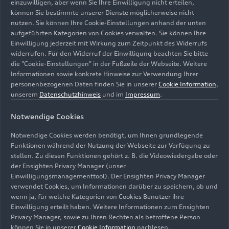
einzuwilligen, aber wenn Sie Ihre Einwilligung nicht erteilen,
dem
permanenten Allradantrieb
quattro
können Sie bestimmte unserer Dienste möglicherweise nicht
(Kraftstoffverbrauch kombiniert in l/100: 7,3 –
nutzen. Sie können Ihre Cookie-Einstellungen anhand der unten
7,0*; CO
-Emission kombiniert in g/km: 166 –
aufgeführten Kategorien von Cookies verwalten. Sie können Ihre
2
Einwilligung jederzeit mit Wirkung zum Zeitpunkt des Widerrufs
160*) kombinieren, dessen hydraulische
widerrufen. Für den Widerruf der Einwilligung beachten Sie bitte
Lamellenkupplung auf höchste Dynamik und
die "Cookie-Einstellungen" in der Fußzeile der Webseite. Weitere
Effizienz ausgelegt ist. Die elektronische
Informationen sowie konkrete Hinweise zur Verwendung Ihrer
Regelung vereint Stabilität und Fahrspaß: Bei
personenbezogenen Daten finden Sie in unserer
Cookie Information
,
sportlicher Fahrweise drückt sie den TT förmlich
unserem
Datenschutzhinweis
und im
Impressum
.
in die Kurve hinein, bei geringen Reibwerten
Notwendige Cookies
erlaubt sie kontrollierte Drifts. Das Management
der Lamellenkupplung ist ein Technikbaustein des
Notwendige Cookies werden benötigt, um Ihnen grundlegende
nun serienmäßigen Fahrdynamiksystems
Funktionen während der Nutzung der Webseite zur Verfügung zu
Audi drive select
.
stellen. Zu diesen Funktionen gehört z. B. die Videowiedergabe oder
der Ensighten Privacy Manager (unser
Einwilligungsmanagementtool). Der Ensighten Privacy Manager
verwendet Cookies, um Informationen darüber zu speichern, ob und
wenn ja, für welche Kategorien von Cookies Benutzer ihre
* Angaben zu den Kraftstoffverbräuchen und CO
-
Einwilligung erteilt haben. Weitere Informationen zum Ensighten
2
Emissionen bei Spannbreiten in Abhängigkeit
Privacy Manager, sowie zu Ihren Rechten als betroffene Person
können Sie in unserer
Cookie Information
nachlesen.