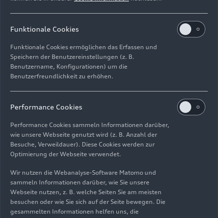
vom verwendeten Reifen-/Rädersatz
Alle im Text markierten Begriffe sind im
Funktionale Cookies
Technik-Lexikon unter
www.audi-
mediacenter.com/de/technik-lexikon
detailliert
Funktionale Cookies ermöglichen das Erfassen und
Speichern der Benutzereinstellungen (z. B.
erläutert.
Benutzername, Konfigurationen) um die
Benutzerfreundlichkeit zu erhöhen.
Die angegebenen Ausstattungen, Daten und
Preise beziehen sich auf das in Deutschland
angebotene Modellprogramm. Änderungen und
Performance Cookies
Irrtümer vorbehalten.
Performance Cookies sammeln Informationen darüber,
wie unsere Webseite genutzt wird (z. B. Anzahl der
Besuche, Verweildauer). Diese Cookies werden zur
Optimierung der Webseite verwendet.
Impressum
Rechtliches
Datenschutz
Hinweisgebersystem
Wir nutzen die Webanalyse-Software Matomo und
Cookie-Informationen
Cookie-Einstellungen
sammeln Informationen darüber, wie Sie unsere
Informationen zur Barrierefreiheit
Kontakt
Webseite nutzen, z. B. welche Seiten Sie am meisten
besuchen oder wie Sie sich auf der Seite bewegen. Die
© 2026 AUDI AG. Alle Rechte vorbehalten.
gesammelten Informationen helfen uns, die