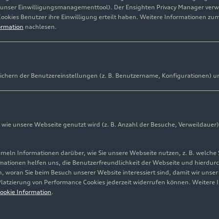
(unser Einwilligungsmanagementtool). Der Ensighten Privacy Manager ver
Cookies Benutzer ihre Einwilligung erteilt haben. Weitere Informationen zu
ormation
nachlesen.
ichern der Benutzereinstellungen (z. B. Benutzername, Konfigurationen) u
ie unsere Webseite genutzt wird (z. B. Anzahl der Besuche, Verweildauer)
ln Informationen darüber, wie Sie unsere Webseite nutzen, z. B. welche 
mationen helfen uns, die Benutzerfreundlichkeit der Webseite und hierdurc
, woran Sie beim Besuch unserer Website interessiert sind, damit wir unse
 Platzierung von Performance Cookies jederzeit widerrufen können. Weitere 
Cookie-Informationen
Cookie-Einstellungen
Informationen zur Ba
ookie Information
.