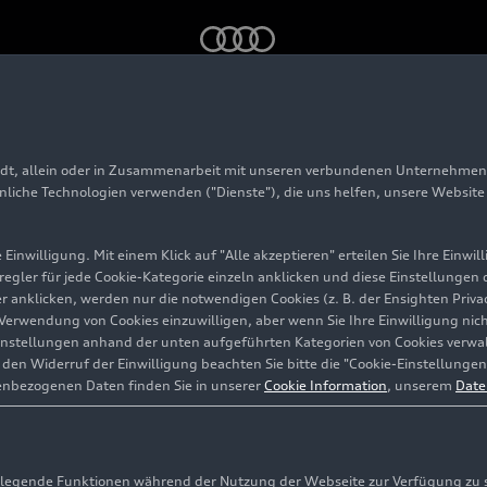
s neuen Audi
RS 3
LMS
adt, allein oder in Zusammenarbeit mit unseren verbundenen Unternehmen 
hnliche Technologien verwenden ("Dienste"), die uns helfen, unsere Websit
Einwilligung. Mit einem Klick auf "Alle akzeptieren" erteilen Sie Ihre Einw
eregler für jede Cookie-Kategorie einzeln anklicken und diese Einstellungen
gler anklicken, werden nur die notwendigen Cookies (z. B. der Ensighten Pr
ie Verwendung von Cookies einzuwilligen, aber wenn Sie Ihre Einwilligung ni
instellungen anhand der unten aufgeführten Kategorien von Cookies verwalt
en Widerruf der Einwilligung beachten Sie bitte die "Cookie-Einstellungen
enbezogenen Daten finden Sie in unserer
Cookie Information
, unserem
Date
egende Funktionen während der Nutzung der Webseite zur Verfügung zu ste