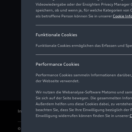
Videowiedergabe oder der Ensighten Privacy Manager 
speichern, ob und wenn ja, für welche Kategorien von 
als betroffene Person können Sie in unserer
Cookie Inf
Funktionale Cookies
Funktionale Cookies ermöglichen das Erfassen und Spe
Performance Cookies
Performance Cookies sammeln Informationen darüber, w
der Webseite verwendet.
Wir nutzen die Webanalyse-Software Matomo und samme
Sie sich auf der Seite bewegen. Die gesammelten Infor
Außerdem helfen uns diese Cookies dabei, zu verstehen
beachten Sie, dass Sie Ihre Einwilligung bezüglich der
Impressum
Rechtliches
Datenschutz
Hinweisgebersystem
Einwilligung widerrufen können finden Sie in unserer
C
© 2026 AUDI AG. Alle Rechte vorbehalten.