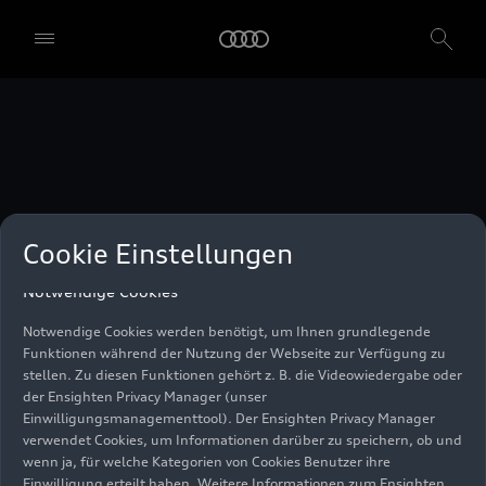
unser Einwilligungsmanagementtool) verwendet. Sie sind nicht
gesetzlich verpflichtet, in die Verwendung von Cookies
einzuwilligen, aber wenn Sie Ihre Einwilligung nicht erteilen,
können Sie bestimmte unserer Dienste möglicherweise nicht
nutzen. Sie können Ihre Cookie-Einstellungen anhand der unten
aufgeführten Kategorien von Cookies verwalten. Sie können Ihre
Einwilligung jederzeit mit Wirkung zum Zeitpunkt des Widerrufs
widerrufen. Für den Widerruf der Einwilligung beachten Sie bitte
die "Cookie-Einstellungen" in der Fußzeile der Webseite. Weitere
Informationen sowie konkrete Hinweise zur Verwendung Ihrer
personenbezogenen Daten finden Sie in unserer
Cookie Information
,
unserem
Datenschutzhinweis
und im
Impressum
.
Cookie Einstellungen
Notwendige Cookies
Notwendige Cookies werden benötigt, um Ihnen grundlegende
Funktionen während der Nutzung der Webseite zur Verfügung zu
stellen. Zu diesen Funktionen gehört z. B. die Videowiedergabe oder
der Ensighten Privacy Manager (unser
Einwilligungsmanagementtool). Der Ensighten Privacy Manager
verwendet Cookies, um Informationen darüber zu speichern, ob und
wenn ja, für welche Kategorien von Cookies Benutzer ihre
Einwilligung erteilt haben. Weitere Informationen zum Ensighten