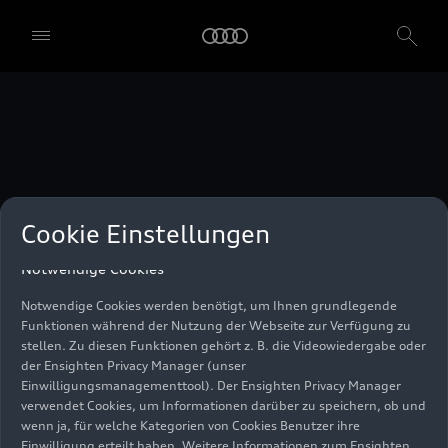
unser Einwilligungsmanagementtool) verwendet. Sie sind nicht
gesetzlich verpflichtet, in die Verwendung von Cookies
einzuwilligen, aber wenn Sie Ihre Einwilligung nicht erteilen,
können Sie bestimmte unserer Dienste möglicherweise nicht
nutzen. Sie können Ihre Cookie-Einstellungen anhand der unten
aufgeführten Kategorien von Cookies verwalten. Sie können Ihre
Einwilligung jederzeit mit Wirkung zum Zeitpunkt des Widerrufs
widerrufen. Für den Widerruf der Einwilligung beachten Sie bitte
die "Cookie-Einstellungen" in der Fußzeile der Webseite. Weitere
Informationen sowie konkrete Hinweise zur Verwendung Ihrer
personenbezogenen Daten finden Sie in unserer
Cookie Information
,
unserem
Datenschutzhinweis
und im
Impressum
.
Cookie Einstellungen
Notwendige Cookies
Notwendige Cookies werden benötigt, um Ihnen grundlegende
Funktionen während der Nutzung der Webseite zur Verfügung zu
stellen. Zu diesen Funktionen gehört z. B. die Videowiedergabe oder
der Ensighten Privacy Manager (unser
Einwilligungsmanagementtool). Der Ensighten Privacy Manager
verwendet Cookies, um Informationen darüber zu speichern, ob und
wenn ja, für welche Kategorien von Cookies Benutzer ihre
Einwilligung erteilt haben. Weitere Informationen zum Ensighten