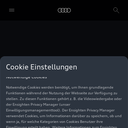
unser Einwilligungsmanagementtool) verwendet. Sie sind nicht
gesetzlich verpflichtet, in die Verwendung von Cookies
einzuwilligen, aber wenn Sie Ihre Einwilligung nicht erteilen,
können Sie bestimmte unserer Dienste möglicherweise nicht
nutzen. Sie können Ihre Cookie-Einstellungen anhand der unten
aufgeführten Kategorien von Cookies verwalten. Sie können Ihre
Einwilligung jederzeit mit Wirkung zum Zeitpunkt des Widerrufs
widerrufen. Für den Widerruf der Einwilligung beachten Sie bitte
die "Cookie-Einstellungen" in der Fußzeile der Webseite. Weitere
Informationen sowie konkrete Hinweise zur Verwendung Ihrer
personenbezogenen Daten finden Sie in unserer
Cookie Information
,
unserem
Datenschutzhinweis
und im
Impressum
.
Cookie Einstellungen
Notwendige Cookies
Notwendige Cookies werden benötigt, um Ihnen grundlegende
Funktionen während der Nutzung der Webseite zur Verfügung zu
stellen. Zu diesen Funktionen gehört z. B. die Videowiedergabe oder
der Ensighten Privacy Manager (unser
Einwilligungsmanagementtool). Der Ensighten Privacy Manager
verwendet Cookies, um Informationen darüber zu speichern, ob und
wenn ja, für welche Kategorien von Cookies Benutzer ihre
Einwilligung erteilt haben. Weitere Informationen zum Ensighten