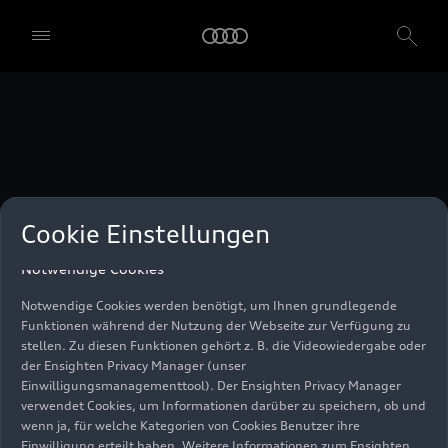
unser Einwilligungsmanagementtool) verwendet. Sie sind nicht
gesetzlich verpflichtet, in die Verwendung von Cookies
einzuwilligen, aber wenn Sie Ihre Einwilligung nicht erteilen,
können Sie bestimmte unserer Dienste möglicherweise nicht
nutzen. Sie können Ihre Cookie-Einstellungen anhand der unten
aufgeführten Kategorien von Cookies verwalten. Sie können Ihre
Einwilligung jederzeit mit Wirkung zum Zeitpunkt des Widerrufs
widerrufen. Für den Widerruf der Einwilligung beachten Sie bitte
die "Cookie-Einstellungen" in der Fußzeile der Webseite. Weitere
Informationen sowie konkrete Hinweise zur Verwendung Ihrer
personenbezogenen Daten finden Sie in unserer
Cookie Information
,
unserem
Datenschutzhinweis
und im
Impressum
.
Cookie Einstellungen
Notwendige Cookies
Notwendige Cookies werden benötigt, um Ihnen grundlegende
Funktionen während der Nutzung der Webseite zur Verfügung zu
stellen. Zu diesen Funktionen gehört z. B. die Videowiedergabe oder
der Ensighten Privacy Manager (unser
Einwilligungsmanagementtool). Der Ensighten Privacy Manager
verwendet Cookies, um Informationen darüber zu speichern, ob und
wenn ja, für welche Kategorien von Cookies Benutzer ihre
Einwilligung erteilt haben. Weitere Informationen zum Ensighten