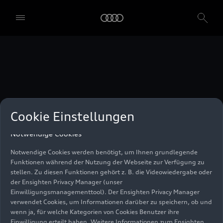
unser Einwilligungsmanagementtool) verwendet. Sie sind nicht
gesetzlich verpflichtet, in die Verwendung von Cookies
einzuwilligen, aber wenn Sie Ihre Einwilligung nicht erteilen,
können Sie bestimmte unserer Dienste möglicherweise nicht
nutzen. Sie können Ihre Cookie-Einstellungen anhand der unten
aufgeführten Kategorien von Cookies verwalten. Sie können Ihre
Einwilligung jederzeit mit Wirkung zum Zeitpunkt des Widerrufs
widerrufen. Für den Widerruf der Einwilligung beachten Sie bitte
die "Cookie-Einstellungen" in der Fußzeile der Webseite. Weitere
Informationen sowie konkrete Hinweise zur Verwendung Ihrer
personenbezogenen Daten finden Sie in unserer
Cookie Information
,
unserem
Datenschutzhinweis
und im
Impressum
.
Cookie Einstellungen
Notwendige Cookies
Notwendige Cookies werden benötigt, um Ihnen grundlegende
Funktionen während der Nutzung der Webseite zur Verfügung zu
stellen. Zu diesen Funktionen gehört z. B. die Videowiedergabe oder
der Ensighten Privacy Manager (unser
Einwilligungsmanagementtool). Der Ensighten Privacy Manager
verwendet Cookies, um Informationen darüber zu speichern, ob und
wenn ja, für welche Kategorien von Cookies Benutzer ihre
Einwilligung erteilt haben. Weitere Informationen zum Ensighten