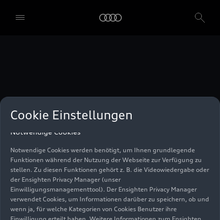
unser Einwilligungsmanagementtool) verwendet. Sie sind nicht
gesetzlich verpflichtet, in die Verwendung von Cookies
einzuwilligen, aber wenn Sie Ihre Einwilligung nicht erteilen,
können Sie bestimmte unserer Dienste möglicherweise nicht
nutzen. Sie können Ihre Cookie-Einstellungen anhand der unten
aufgeführten Kategorien von Cookies verwalten. Sie können Ihre
Einwilligung jederzeit mit Wirkung zum Zeitpunkt des Widerrufs
widerrufen. Für den Widerruf der Einwilligung beachten Sie bitte
die "Cookie-Einstellungen" in der Fußzeile der Webseite. Weitere
Informationen sowie konkrete Hinweise zur Verwendung Ihrer
personenbezogenen Daten finden Sie in unserer
Cookie Information
,
unserem
Datenschutzhinweis
und im
Impressum
.
Cookie Einstellungen
Notwendige Cookies
Notwendige Cookies werden benötigt, um Ihnen grundlegende
Funktionen während der Nutzung der Webseite zur Verfügung zu
stellen. Zu diesen Funktionen gehört z. B. die Videowiedergabe oder
der Ensighten Privacy Manager (unser
Einwilligungsmanagementtool). Der Ensighten Privacy Manager
verwendet Cookies, um Informationen darüber zu speichern, ob und
wenn ja, für welche Kategorien von Cookies Benutzer ihre
Einwilligung erteilt haben. Weitere Informationen zum Ensighten