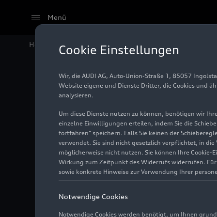
Menü
Home
Audi Media Center
Videos
Audi
RS 5
Limous
Cookie Einstellungen
Wir, die AUDI AG, Auto-Union-Straße 1, 85057 Ingolst
Website eigene und Dienste Dritter, die Cookies und ä
analysieren.
Um diese Dienste nutzen zu können, benötigen wir Ihre 
einzelne Einwilligungen erteilen, indem Sie die Schieb
fortfahren" speichern. Falls Sie keinen der Schiebere
verwendet. Sie sind nicht gesetzlich verpflichtet, in d
möglicherweise nicht nutzen. Sie können Ihre Cookie-E
Wirkung zum Zeitpunkt des Widerrufs widerrufen. Für d
sowie konkrete Hinweise zur Verwendung Ihrer person
Notwendige Cookies
Notwendige Cookies werden benötigt, um Ihnen grundl