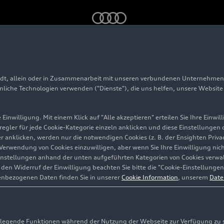
ine Bedfordgrün – Footage (On-Location)
adt, allein oder in Zusammenarbeit mit unseren verbundenen Unternehmen 
hnliche Technologien verwenden ("Dienste"), die uns helfen, unsere Websit
Einwilligung. Mit einem Klick auf "Alle akzeptieren" erteilen Sie Ihre Einw
eregler für jede Cookie-Kategorie einzeln anklicken und diese Einstellungen
gler anklicken, werden nur die notwendigen Cookies (z. B. der Ensighten Pr
ie Verwendung von Cookies einzuwilligen, aber wenn Sie Ihre Einwilligung ni
instellungen anhand der unten aufgeführten Kategorien von Cookies verwalt
en Widerruf der Einwilligung beachten Sie bitte die "Cookie-Einstellungen
enbezogenen Daten finden Sie in unserer
Cookie Information
, unserem
Date
egende Funktionen während der Nutzung der Webseite zur Verfügung zu ste