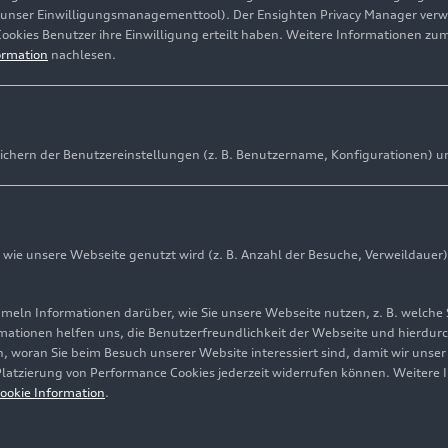
(unser Einwilligungsmanagementtool). Der Ensighten Privacy Manager ver
Cookies Benutzer ihre Einwilligung erteilt haben. Weitere Informationen zu
ormation
nachlesen.
ichern der Benutzereinstellungen (z. B. Benutzername, Konfigurationen) u
ie unsere Webseite genutzt wird (z. B. Anzahl der Besuche, Verweildauer)
ln Informationen darüber, wie Sie unsere Webseite nutzen, z. B. welche 
mationen helfen uns, die Benutzerfreundlichkeit der Webseite und hierdurc
, woran Sie beim Besuch unserer Website interessiert sind, damit wir unse
 Platzierung von Performance Cookies jederzeit widerrufen können. Weitere 
Cookie-Informationen
Cookie-Einstellungen
Informationen zur Ba
ookie Information
.