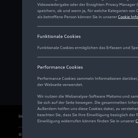
Videowiedergabe oder der Ensighten Privacy Manager 
speichern, ob und wenn ja, für welche Kategorien von 
als betroffene Person können Sie in unserer
Cookie Inf
Funktionale Cookies
Funktionale Cookies ermöglichen das Erfassen und Spe
Performance Cookies
Performance Cookies sammeln Informationen darüber, w
der Webseite verwendet.
Wir nutzen die Webanalyse-Software Matomo und samme
Sie sich auf der Seite bewegen. Die gesammelten Infor
Außerdem helfen uns diese Cookies dabei, zu verstehen
beachten Sie, dass Sie Ihre Einwilligung bezüglich der
Impressum
Rechtliches
Datenschutz
Hinweisgebersystem
Einwilligung widerrufen können finden Sie in unserer
C
© 2026 AUDI AG. Alle Rechte vorbehalten.