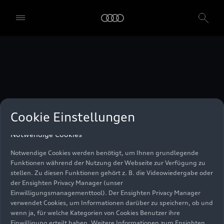
unser Einwilligungsmanagementtool) verwendet. Sie sind nicht
gesetzlich verpflichtet, in die Verwendung von Cookies
einzuwilligen, aber wenn Sie Ihre Einwilligung nicht erteilen,
können Sie bestimmte unserer Dienste möglicherweise nicht
nutzen. Sie können Ihre Cookie-Einstellungen anhand der unten
aufgeführten Kategorien von Cookies verwalten. Sie können Ihre
Einwilligung jederzeit mit Wirkung zum Zeitpunkt des Widerrufs
widerrufen. Für den Widerruf der Einwilligung beachten Sie bitte
die "Cookie-Einstellungen" in der Fußzeile der Webseite. Weitere
Informationen sowie konkrete Hinweise zur Verwendung Ihrer
personenbezogenen Daten finden Sie in unserer
Cookie Information
,
unserem
Datenschutzhinweis
und im
Impressum
.
Cookie Einstellungen
Notwendige Cookies
Notwendige Cookies werden benötigt, um Ihnen grundlegende
Funktionen während der Nutzung der Webseite zur Verfügung zu
stellen. Zu diesen Funktionen gehört z. B. die Videowiedergabe oder
der Ensighten Privacy Manager (unser
Einwilligungsmanagementtool). Der Ensighten Privacy Manager
verwendet Cookies, um Informationen darüber zu speichern, ob und
wenn ja, für welche Kategorien von Cookies Benutzer ihre
Einwilligung erteilt haben. Weitere Informationen zum Ensighten