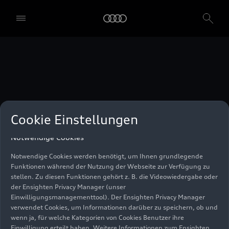
unser Einwilligungsmanagementtool) verwendet. Sie sind nicht
gesetzlich verpflichtet, in die Verwendung von Cookies
einzuwilligen, aber wenn Sie Ihre Einwilligung nicht erteilen,
können Sie bestimmte unserer Dienste möglicherweise nicht
nutzen. Sie können Ihre Cookie-Einstellungen anhand der unten
aufgeführten Kategorien von Cookies verwalten. Sie können Ihre
Einwilligung jederzeit mit Wirkung zum Zeitpunkt des Widerrufs
widerrufen. Für den Widerruf der Einwilligung beachten Sie bitte
die "Cookie-Einstellungen" in der Fußzeile der Webseite. Weitere
Informationen sowie konkrete Hinweise zur Verwendung Ihrer
personenbezogenen Daten finden Sie in unserer
Cookie Information
,
unserem
Datenschutzhinweis
und im
Impressum
.
Cookie Einstellungen
Notwendige Cookies
Notwendige Cookies werden benötigt, um Ihnen grundlegende
Funktionen während der Nutzung der Webseite zur Verfügung zu
stellen. Zu diesen Funktionen gehört z. B. die Videowiedergabe oder
der Ensighten Privacy Manager (unser
Einwilligungsmanagementtool). Der Ensighten Privacy Manager
verwendet Cookies, um Informationen darüber zu speichern, ob und
wenn ja, für welche Kategorien von Cookies Benutzer ihre
Einwilligung erteilt haben. Weitere Informationen zum Ensighten