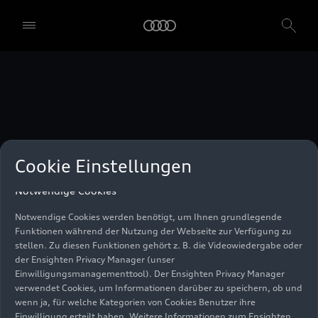
unser Einwilligungsmanagementtool) verwendet. Sie sind nicht
gesetzlich verpflichtet, in die Verwendung von Cookies
einzuwilligen, aber wenn Sie Ihre Einwilligung nicht erteilen,
können Sie bestimmte unserer Dienste möglicherweise nicht
nutzen. Sie können Ihre Cookie-Einstellungen anhand der unten
aufgeführten Kategorien von Cookies verwalten. Sie können Ihre
Einwilligung jederzeit mit Wirkung zum Zeitpunkt des Widerrufs
widerrufen. Für den Widerruf der Einwilligung beachten Sie bitte
die "Cookie-Einstellungen" in der Fußzeile der Webseite. Weitere
Informationen sowie konkrete Hinweise zur Verwendung Ihrer
personenbezogenen Daten finden Sie in unserer
Cookie Information
,
unserem
Datenschutzhinweis
und im
Impressum
.
Cookie Einstellungen
Notwendige Cookies
Notwendige Cookies werden benötigt, um Ihnen grundlegende
Funktionen während der Nutzung der Webseite zur Verfügung zu
stellen. Zu diesen Funktionen gehört z. B. die Videowiedergabe oder
der Ensighten Privacy Manager (unser
Einwilligungsmanagementtool). Der Ensighten Privacy Manager
verwendet Cookies, um Informationen darüber zu speichern, ob und
wenn ja, für welche Kategorien von Cookies Benutzer ihre
Einwilligung erteilt haben. Weitere Informationen zum Ensighten