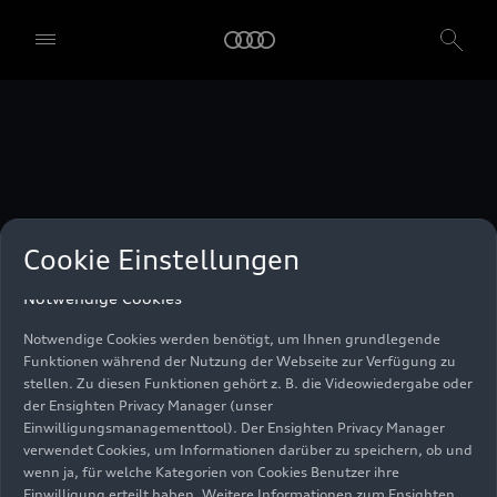
unser Einwilligungsmanagementtool) verwendet. Sie sind nicht
gesetzlich verpflichtet, in die Verwendung von Cookies
einzuwilligen, aber wenn Sie Ihre Einwilligung nicht erteilen,
können Sie bestimmte unserer Dienste möglicherweise nicht
nutzen. Sie können Ihre Cookie-Einstellungen anhand der unten
aufgeführten Kategorien von Cookies verwalten. Sie können Ihre
Einwilligung jederzeit mit Wirkung zum Zeitpunkt des Widerrufs
widerrufen. Für den Widerruf der Einwilligung beachten Sie bitte
die "Cookie-Einstellungen" in der Fußzeile der Webseite. Weitere
Informationen sowie konkrete Hinweise zur Verwendung Ihrer
personenbezogenen Daten finden Sie in unserer
Cookie Information
,
unserem
Datenschutzhinweis
und im
Impressum
.
Cookie Einstellungen
Notwendige Cookies
Notwendige Cookies werden benötigt, um Ihnen grundlegende
Funktionen während der Nutzung der Webseite zur Verfügung zu
stellen. Zu diesen Funktionen gehört z. B. die Videowiedergabe oder
der Ensighten Privacy Manager (unser
Einwilligungsmanagementtool). Der Ensighten Privacy Manager
verwendet Cookies, um Informationen darüber zu speichern, ob und
wenn ja, für welche Kategorien von Cookies Benutzer ihre
Einwilligung erteilt haben. Weitere Informationen zum Ensighten