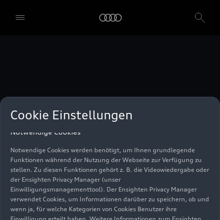
unser Einwilligungsmanagementtool) verwendet. Sie sind nicht
gesetzlich verpflichtet, in die Verwendung von Cookies
einzuwilligen, aber wenn Sie Ihre Einwilligung nicht erteilen,
können Sie bestimmte unserer Dienste möglicherweise nicht
nutzen. Sie können Ihre Cookie-Einstellungen anhand der unten
aufgeführten Kategorien von Cookies verwalten. Sie können Ihre
Einwilligung jederzeit mit Wirkung zum Zeitpunkt des Widerrufs
widerrufen. Für den Widerruf der Einwilligung beachten Sie bitte
die "Cookie-Einstellungen" in der Fußzeile der Webseite. Weitere
Informationen sowie konkrete Hinweise zur Verwendung Ihrer
personenbezogenen Daten finden Sie in unserer
Cookie Information
,
unserem
Datenschutzhinweis
und im
Impressum
.
Cookie Einstellungen
Notwendige Cookies
Notwendige Cookies werden benötigt, um Ihnen grundlegende
Funktionen während der Nutzung der Webseite zur Verfügung zu
stellen. Zu diesen Funktionen gehört z. B. die Videowiedergabe oder
der Ensighten Privacy Manager (unser
Einwilligungsmanagementtool). Der Ensighten Privacy Manager
verwendet Cookies, um Informationen darüber zu speichern, ob und
wenn ja, für welche Kategorien von Cookies Benutzer ihre
Einwilligung erteilt haben. Weitere Informationen zum Ensighten