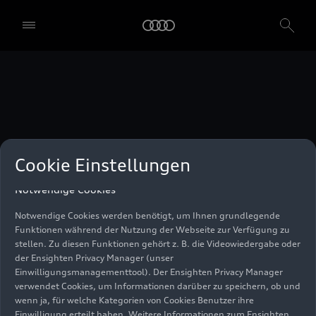
unser Einwilligungsmanagementtool) verwendet. Sie sind nicht
gesetzlich verpflichtet, in die Verwendung von Cookies
einzuwilligen, aber wenn Sie Ihre Einwilligung nicht erteilen,
können Sie bestimmte unserer Dienste möglicherweise nicht
nutzen. Sie können Ihre Cookie-Einstellungen anhand der unten
aufgeführten Kategorien von Cookies verwalten. Sie können Ihre
Einwilligung jederzeit mit Wirkung zum Zeitpunkt des Widerrufs
widerrufen. Für den Widerruf der Einwilligung beachten Sie bitte
die "Cookie-Einstellungen" in der Fußzeile der Webseite. Weitere
Informationen sowie konkrete Hinweise zur Verwendung Ihrer
personenbezogenen Daten finden Sie in unserer
Cookie Information
,
unserem
Datenschutzhinweis
und im
Impressum
.
Cookie Einstellungen
Notwendige Cookies
Notwendige Cookies werden benötigt, um Ihnen grundlegende
Funktionen während der Nutzung der Webseite zur Verfügung zu
stellen. Zu diesen Funktionen gehört z. B. die Videowiedergabe oder
der Ensighten Privacy Manager (unser
Einwilligungsmanagementtool). Der Ensighten Privacy Manager
verwendet Cookies, um Informationen darüber zu speichern, ob und
wenn ja, für welche Kategorien von Cookies Benutzer ihre
Einwilligung erteilt haben. Weitere Informationen zum Ensighten