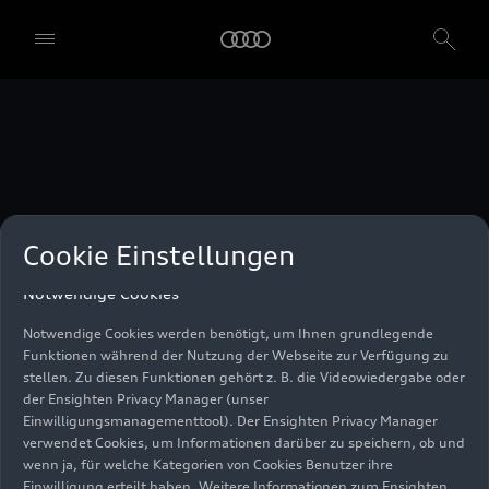
unser Einwilligungsmanagementtool) verwendet. Sie sind nicht
gesetzlich verpflichtet, in die Verwendung von Cookies
einzuwilligen, aber wenn Sie Ihre Einwilligung nicht erteilen,
können Sie bestimmte unserer Dienste möglicherweise nicht
nutzen. Sie können Ihre Cookie-Einstellungen anhand der unten
aufgeführten Kategorien von Cookies verwalten. Sie können Ihre
Einwilligung jederzeit mit Wirkung zum Zeitpunkt des Widerrufs
widerrufen. Für den Widerruf der Einwilligung beachten Sie bitte
die "Cookie-Einstellungen" in der Fußzeile der Webseite. Weitere
Informationen sowie konkrete Hinweise zur Verwendung Ihrer
personenbezogenen Daten finden Sie in unserer
Cookie Information
,
unserem
Datenschutzhinweis
und im
Impressum
.
Cookie Einstellungen
Notwendige Cookies
Notwendige Cookies werden benötigt, um Ihnen grundlegende
Funktionen während der Nutzung der Webseite zur Verfügung zu
stellen. Zu diesen Funktionen gehört z. B. die Videowiedergabe oder
der Ensighten Privacy Manager (unser
Einwilligungsmanagementtool). Der Ensighten Privacy Manager
verwendet Cookies, um Informationen darüber zu speichern, ob und
wenn ja, für welche Kategorien von Cookies Benutzer ihre
Einwilligung erteilt haben. Weitere Informationen zum Ensighten