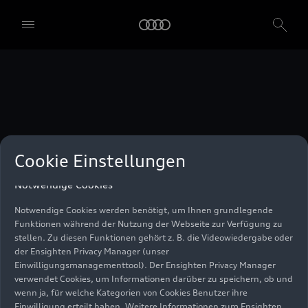
unser Einwilligungsmanagementtool) verwendet. Sie sind nicht
gesetzlich verpflichtet, in die Verwendung von Cookies
einzuwilligen, aber wenn Sie Ihre Einwilligung nicht erteilen,
können Sie bestimmte unserer Dienste möglicherweise nicht
nutzen. Sie können Ihre Cookie-Einstellungen anhand der unten
aufgeführten Kategorien von Cookies verwalten. Sie können Ihre
Einwilligung jederzeit mit Wirkung zum Zeitpunkt des Widerrufs
widerrufen. Für den Widerruf der Einwilligung beachten Sie bitte
die "Cookie-Einstellungen" in der Fußzeile der Webseite. Weitere
Informationen sowie konkrete Hinweise zur Verwendung Ihrer
personenbezogenen Daten finden Sie in unserer
Cookie Information
,
unserem
Datenschutzhinweis
und im
Impressum
.
Cookie Einstellungen
Notwendige Cookies
Notwendige Cookies werden benötigt, um Ihnen grundlegende
Funktionen während der Nutzung der Webseite zur Verfügung zu
stellen. Zu diesen Funktionen gehört z. B. die Videowiedergabe oder
der Ensighten Privacy Manager (unser
Einwilligungsmanagementtool). Der Ensighten Privacy Manager
verwendet Cookies, um Informationen darüber zu speichern, ob und
wenn ja, für welche Kategorien von Cookies Benutzer ihre
Einwilligung erteilt haben. Weitere Informationen zum Ensighten