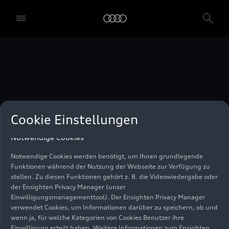
unser Einwilligungsmanagementtool) verwendet. Sie sind nicht
gesetzlich verpflichtet, in die Verwendung von Cookies
einzuwilligen, aber wenn Sie Ihre Einwilligung nicht erteilen,
können Sie bestimmte unserer Dienste möglicherweise nicht
nutzen. Sie können Ihre Cookie-Einstellungen anhand der unten
aufgeführten Kategorien von Cookies verwalten. Sie können Ihre
Einwilligung jederzeit mit Wirkung zum Zeitpunkt des Widerrufs
widerrufen. Für den Widerruf der Einwilligung beachten Sie bitte
die "Cookie-Einstellungen" in der Fußzeile der Webseite. Weitere
Informationen sowie konkrete Hinweise zur Verwendung Ihrer
personenbezogenen Daten finden Sie in unserer
Cookie Information
,
unserem
Datenschutzhinweis
und im
Impressum
.
Cookie Einstellungen
Notwendige Cookies
Notwendige Cookies werden benötigt, um Ihnen grundlegende
Funktionen während der Nutzung der Webseite zur Verfügung zu
stellen. Zu diesen Funktionen gehört z. B. die Videowiedergabe oder
der Ensighten Privacy Manager (unser
Einwilligungsmanagementtool). Der Ensighten Privacy Manager
verwendet Cookies, um Informationen darüber zu speichern, ob und
wenn ja, für welche Kategorien von Cookies Benutzer ihre
Einwilligung erteilt haben. Weitere Informationen zum Ensighten