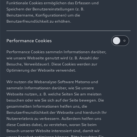
Funktionale Cookies ermöglichen das Erfassen und
Speichern der Benutzereinstellungen (z. B.
Benutzername, Konfigurationen) um die
Benutzerfreundlichkeit zu erhöhen.
Performance Cookies
31.03.2026
Foto
31.03.2026
Foto
Audi museum
Audi museum
Performance Cookies sammeln Informationen darüber,
mobile zeigt
mobile zeigt
wie unsere Webseite genutzt wird (z. B. Anzahl der
Besuche, Verweildauer). Diese Cookies werden zur
„Design
„Design
Optimierung der Webseite verwendet.
Legenden“
Legenden“
Wir nutzen die Webanalyse-Software Matomo und
sammeln Informationen darüber, wie Sie unsere
Webseite nutzen, z. B. welche Seiten Sie am meisten
besuchen oder wie Sie sich auf der Seite bewegen. Die
gesammelten Informationen helfen uns, die
Benutzerfreundlichkeit der Webseite und hierdurch Ihr
Nutzererlebnis zu verbessern. Außerdem helfen uns
diese Cookies dabei, zu verstehen, woran Sie beim
Besuch unserer Website interessiert sind, damit wir
unser Angebot optimieren können. Bitte beachten Sie,