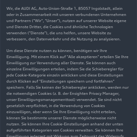
„1-2-4-5-3: 50
Audi museum
Wir, die AUDI AG, Auto-Union-Straße 1, 85057 Ingolstadt, allein
oder in Zusammenarbeit mit unseren verbundenen Unternehmen
Jahre Audi
mobile zeigt
und Partnern ("Wir", "Unser"), nutzen auf unserer Website eigene
Fünfzylindermoto
„Design
und Dienste Dritter, die Cookies und ähnliche Technologien
r“ Neue
Legenden“
verwenden ("Dienste"), die uns helfen, unsere Website zu
Sonderausstellun
verbessern, den Datenverkehr und die Nutzung zu analysieren.
g im Audi
Um diese Dienste nutzen zu können, benötigen wir Ihre
museum mobile
Einwilligung. Mit einem Klick auf "Alle akzeptieren" erteilen Sie Ihre
Einwilligung zur Verwendung aller Dienste. Sie können auch
einzelne Einwilligungen erteilen, indem Sie die Schieberegler für
jede Cookie-Kategorie einzeln anklicken und diese Einstellungen
durch Klicken auf "Einstellungen speichern und fortfahren"
speichern. Falls Sie keinen der Schieberegler anklicken, werden nur
die notwendigen Cookies (z. B. der Ensighten Privacy Manager,
unser Einwilligungsmanagementtool) verwendet. Sie sind nicht
31.03.2026
Foto
31.03.2026
Foto
gesetzlich verpflichtet, in die Verwendung von Cookies
einzuwilligen, aber wenn Sie Ihre Einwilligung nicht erteilen,
Audi museum
Audi museum
können Sie bestimmte unserer Dienste möglicherweise nicht
mobile zeigt
mobile zeigt
nutzen. Sie können Ihre Cookie-Einstellungen anhand der unten
„Design
„Design
aufgeführten Kategorien von Cookies verwalten. Sie können Ihre
Legenden“
Legenden“
Einwilligung jederzeit mit Wirkung zum Zeitpunkt des Widerrufs