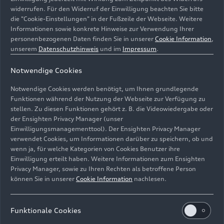
widerrufen. Für den Widerruf der Einwilligung beachten Sie bitte
die "Cookie-Einstellungen" in der Fußzeile der Webseite. Weitere
Informationen sowie konkrete Hinweise zur Verwendung Ihrer
personenbezogenen Daten finden Sie in unserer
Cookie Information
,
unserem
Datenschutzhinweis
und im
Impressum
.
Notwendige Cookies
Notwendige Cookies werden benötigt, um Ihnen grundlegende
Funktionen während der Nutzung der Webseite zur Verfügung zu
stellen. Zu diesen Funktionen gehört z. B. die Videowiedergabe oder
der Ensighten Privacy Manager (unser
31.03.2026
Skizze
31.03.2026
Foto
Einwilligungsmanagementtool). Der Ensighten Privacy Manager
Audi museum
Audi museum
verwendet Cookies, um Informationen darüber zu speichern, ob und
mobile zeigt
mobile zeigt
wenn ja, für welche Kategorien von Cookies Benutzer ihre
„Design
„Design
Einwilligung erteilt haben. Weitere Informationen zum Ensighten
Privacy Manager, sowie zu Ihren Rechten als betroffene Person
Legenden“
Legenden“
können Sie in unserer
Cookie Information
nachlesen.
Funktionale Cookies