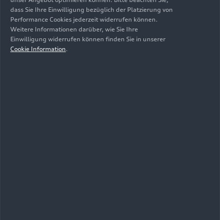
dass Sie Ihre Einwilligung bezüglich der Platzierung von
31.03.2026
Foto
31.03.2026
Foto
Performance Cookies jederzeit widerrufen können.
Weitere Informationen darüber, wie Sie Ihre
Audi museum
Audi museum
Einwilligung widerrufen können finden Sie in unserer
mobile zeigt
mobile zeigt
Cookie Information
.
„Design
„Design
Legenden“
Legenden“
31.03.2026
Foto
31.03.2026
Foto
Audi museum
Audi museum
mobile zeigt
mobile zeigt