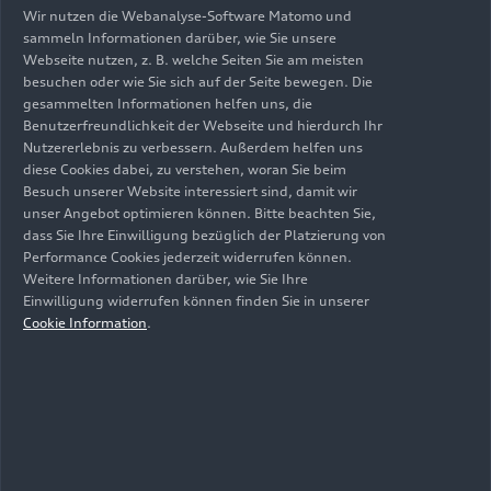
beantragen
Wir nutzen die Webanalyse-Software Matomo und
sammeln Informationen darüber, wie Sie unsere
Wenn Sie über unsere Themen informiert
Webseite nutzen, z. B. welche Seiten Sie am meisten
bleiben möchten, können Sie kostenlos
besuchen oder wie Sie sich auf der Seite bewegen. Die
unsere Medieninformationen abonnieren.
gesammelten Informationen helfen uns, die
Akkreditierte Medienvertreterinnen und
Benutzerfreundlichkeit der Webseite und hierdurch Ihr
Medienvertreter erhalten zudem Zugang zu
Nutzererlebnis zu verbessern. Außerdem helfen uns
diese Cookies dabei, zu verstehen, woran Sie beim
exklusiven Informationen. Bei Interesse
Besuch unserer Website interessiert sind, damit wir
können Sie sich hier akkreditieren lassen.
unser Angebot optimieren können. Bitte beachten Sie,
dass Sie Ihre Einwilligung bezüglich der Platzierung von
Performance Cookies jederzeit widerrufen können.
Jetzt registrieren
Weitere Informationen darüber, wie Sie Ihre
Einwilligung widerrufen können finden Sie in unserer
Cookie Information
.
Impressum
Rechtliches
Datenschutz
Hinweisgebersystem
Cookie-Informationen
Cookie-Einstellungen
Informationen zur Barrierefreiheit
Kontakt