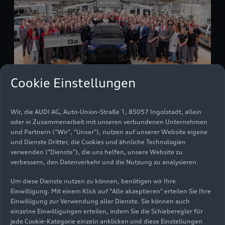
Cookie Einstellungen
Wir, die AUDI AG, Auto-Union-Straße 1, 85057 Ingolstadt, allein
Audi stärkt
oder in Zusammenarbeit mit unseren verbundenen Unternehmen
Produktionsnetzwerk:
und Partnern ("Wir", "Unser"), nutzen auf unserer Website eigene
und Dienste Dritter, die Cookies und ähnliche Technologien
Verbundfertigung und neue
verwenden ("Dienste"), die uns helfen, unsere Website zu
vollelektrische Baureihe in
verbessern, den Datenverkehr und die Nutzung zu analysieren.
Ingolstadt
Um diese Dienste nutzen zu können, benötigen wir Ihre
Einwilligung. Mit einem Klick auf "Alle akzeptieren" erteilen Sie Ihre
Einwilligung zur Verwendung aller Dienste. Sie können auch
einzelne Einwilligungen erteilen, indem Sie die Schieberegler für
Medieninformation
Filter
23.04.2026
jede Cookie-Kategorie einzeln anklicken und diese Einstellungen