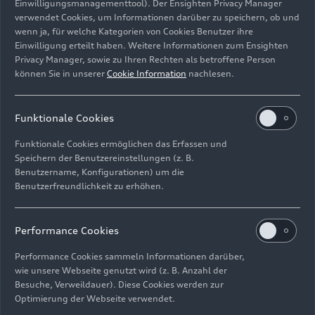
Einwilligungsmanagementtool). Der Ensighten Privacy Manager
Exterieurdesign –
– Animation
verwendet Cookies, um Informationen darüber zu speichern, ob und
Animation
wenn ja, für welche Kategorien von Cookies Benutzer ihre
3 Videos anzeigen
Einwilligung erteilt haben. Weitere Informationen zum Ensighten
Privacy Manager, sowie zu Ihren Rechten als betroffene Person
können Sie in unserer
Cookie Information
nachlesen.
Verwandte Themen
Funktionale Cookies
allstreet
Sportback
Exterieur
Design
Funktionale Cookies ermöglichen das Erfassen und
Speichern der Benutzereinstellungen (z. B.
Benutzername, Konfigurationen) um die
Benutzerfreundlichkeit zu erhöhen.
Newsletter und exklusive
Performance Cookies
Informationen:
Performance Cookies sammeln Informationen darüber,
Medieninformationen
wie unsere Webseite genutzt wird (z. B. Anzahl der
Besuche, Verweildauer). Diese Cookies werden zur
abonnieren, Akkreditierung
Optimierung der Webseite verwendet.