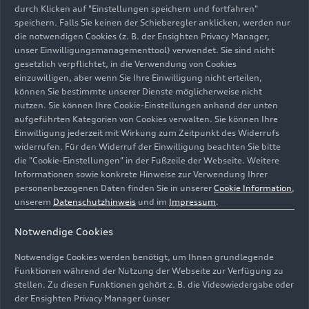
durch Klicken auf "Einstellungen speichern und fortfahren"
speichern. Falls Sie keinen der Schieberegler anklicken, werden nur
Mehr erfahren
die notwendigen Cookies (z. B. der Ensighten Privacy Manager,
unser Einwilligungsmanagementtool) verwendet. Sie sind nicht
gesetzlich verpflichtet, in die Verwendung von Cookies
einzuwilligen, aber wenn Sie Ihre Einwilligung nicht erteilen,
können Sie bestimmte unserer Dienste möglicherweise nicht
nutzen. Sie können Ihre Cookie-Einstellungen anhand der unten
aufgeführten Kategorien von Cookies verwalten. Sie können Ihre
Videos
Einwilligung jederzeit mit Wirkung zum Zeitpunkt des Widerrufs
widerrufen. Für den Widerruf der Einwilligung beachten Sie bitte
die "Cookie-Einstellungen" in der Fußzeile der Webseite. Weitere
Informationen sowie konkrete Hinweise zur Verwendung Ihrer
personenbezogenen Daten finden Sie in unserer
Cookie Information
,
unserem
Datenschutzhinweis
und im
Impressum
.
Notwendige Cookies
21.11.2018
Footage
14.11.2018
Footage
Notwendige Cookies werden benötigt, um Ihnen grundlegende
Audi A1
Audi A1
Funktionen während der Nutzung der Webseite zur Verfügung zu
stellen. Zu diesen Funktionen gehört z. B. die Videowiedergabe oder
Sportback (bis
Sportback (bis
der Ensighten Privacy Manager (unser
2026) –
2026) – Fahrwerk