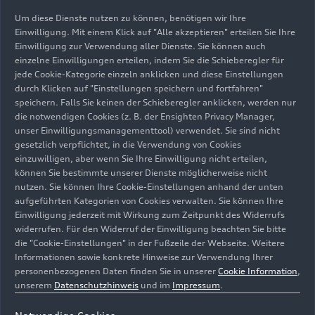
wird damit überflüssig.
Um diese Dienste nutzen zu können, benötigen wir Ihre
Einwilligung. Mit einem Klick auf "Alle akzeptieren" erteilen Sie Ihre
Einwilligung zur Verwendung aller Dienste. Sie können auch
„Software statt Hardware lautet unsere Devise“,
einzelne Einwilligungen erteilen, indem Sie die Schieberegler für
sagen Sven Müller und Philip Saalmann, Leiter
jede Cookie-Kategorie einzeln anklicken und diese Einstellungen
und Co-Leiter des 20-köpfigen EC4P-
durch Klicken auf "Einstellungen speichern und fortfahren"
Projektteams. „EC4P ermöglicht eine schnelle
speichern. Falls Sie keinen der Schieberegler anklicken, werden nur
Einführung von Software und neuen Tools, sei es
die notwendigen Cookies (z. B. der Ensighten Privacy Manager,
unser Einwilligungsmanagementtool) verwendet. Sie sind nicht
für die Werkerführung, Schraubsteuerung,
gesetzlich verpflichtet, in die Verwendung von Cookies
Fahrzeugdiagnose, vorausschauende Wartung
einzuwilligen, aber wenn Sie Ihre Einwilligung nicht erteilen,
oder Energieeinsparung“, sagt Müller. Zudem
können Sie bestimmte unserer Dienste möglicherweise nicht
schließt EC4P mit dem Verzicht auf Industrie-PCs
nutzen. Sie können Ihre Cookie-Einstellungen anhand der unten
an der Linie potenzielle Einfallstore für
aufgeführten Kategorien von Cookies verwalten. Sie können Ihre
Einwilligung jederzeit mit Wirkung zum Zeitpunkt des Widerrufs
Schadsoftware. Jörg Spindler, Leiter
widerrufen. Für den Widerruf der Einwilligung beachten Sie bitte
Fertigungsplanung und Produktionstechnik bei
die "Cookie-Einstellungen" in der Fußzeile der Webseite. Weitere
Audi, betont die Möglichkeiten der EC4P: „Wir
Informationen sowie konkrete Hinweise zur Verwendung Ihrer
wollen die lokale Cloud für die Produktion in die
personenbezogenen Daten finden Sie in unserer
Cookie Information
,
Werke bringen und dabei Fortschritte bei
unserem
Datenschutzhinweis
und im
Impressum
.
digitalen Steuerungssystemen nutzen.“