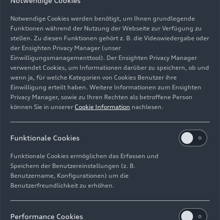
Notwendige Cookies
Die
Serverlösung
ermöglicht es,
Notwendige Cookies werden benötigt, um Ihnen grundlegende
Auslastungsspitzen über die Gesamtzahl
Funktionen während der Nutzung der Webseite zur Verfügung zu
virtualisierter Clients für eine schnellere
stellen. Zu diesen Funktionen gehört z. B. die Videowiedergabe oder
der Ensighten Privacy Manager (unser
Anwendungsbereitstellung auszugleichen – und
Einwilligungsmanagementtool). Der Ensighten Privacy Manager
so Ressourcen effizienter zu nutzen. Die
verwendet Cookies, um Informationen darüber zu speichern, ob und
Produktion spart vor allem bei Software-Rollouts,
wenn ja, für welche Kategorien von Cookies Benutzer ihre
Betriebssystemwechseln und IT-relevanten
Einwilligung erteilt haben. Weitere Informationen zum Ensighten
Aufwänden. Die Cloudtechnologie lässt sich
Privacy Manager, sowie zu Ihren Rechten als betroffene Person
können Sie in unserer
Cookie Information
nachlesen.
zudem skalieren und so flexibel an zukünftige
Aufgabenstellungen anpassen. „Was wir hier
machen, ist eine Revolution“, hatte Gerd Walker,
Funktionale Cookies
Vorstand Produktion und Logistik der AUDI AG,
zum Start der ersten Erprobungsphase erklärt.
Funktionale Cookies ermöglichen das Erfassen und
Speichern der Benutzereinstellungen (z. B.
„Die nun erste Anwendung in der
Benutzername, Konfigurationen) um die
Serienproduktion der Böllinger Höfe ist der
Benutzerfreundlichkeit zu erhöhen.
entscheidende Schritt zu einer IT-basierten
Produktion.“
Performance Cookies