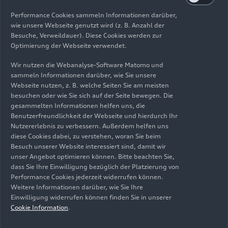
Start in der
Performance Cookies sammeln Informationen darüber,
Serienproduktion im Juli
wie unsere Webseite genutzt wird (z. B. Anzahl der
Besuche, Verweildauer). Diese Cookies werden zur
2023
Optimierung der Webseite verwendet.
Wir nutzen die Webanalyse-Software Matomo und
Im Juli 2023 wird EC4P nach Testbetrieb und
sammeln Informationen darüber, wie Sie unsere
Vortests in die Serienproduktion integriert. „Die
Webseite nutzen, z. B. welche Seiten Sie am meisten
besuchen oder wie Sie sich auf der Seite bewegen. Die
in den Böllinger Höfen gefertigten Kleinserien
gesammelten Informationen helfen uns, die
eignen sich besonders, um die Steuerung über die
Benutzerfreundlichkeit der Webseite und hierdurch Ihr
EC4P zu testen und für die Großserie zu
Nutzererlebnis zu verbessern. Außerdem helfen uns
erproben“, sagt Saalmann. In der taktgebundenen
diese Cookies dabei, zu verstehen, woran Sie beim
Fertigung ist Audi der erste Automobilhersteller,
Besuch unserer Website interessiert sind, damit wir
unser Angebot optimieren können. Bitte beachten Sie,
der eine zentrale Serverlösung mit einer
dass Sie Ihre Einwilligung bezüglich der Platzierung von
Verlagerung der Rechenleistung einsetzt. An den
Performance Cookies jederzeit widerrufen können.
Takten 18 und 19 der Produktion in den Böllinger
Weitere Informationen darüber, wie Sie Ihre
Höfen, wo Innenverkleidungen verbaut und
Einwilligung widerrufen können finden Sie in unserer
Tätigkeiten am Unterboden durchgeführt werden,
Cookie Information
.
stehen Power-over-Ethernet-fähige Thin Clients,