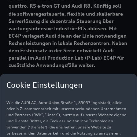
quattro
, RS
e-tron GT
und Audi R8. Künftig soll
die softwaregesteuerte, flexible und skalierbare
Serverlösung die dezentrale Steuerung über
wartungsintensive Industrie-PCs ablösen. Mit
EC4P verlagert Audi die an der Linie notwendigen
Rechenleistungen in lokale Rechenzentren. Neben
dem Ersteinsatz in der Serie entwickelt Audi
parallel im Audi Production Lab (P-Lab) EC4P für
zusätzliche Anwendungsfälle weiter.
Cookie Einstellungen
EC4P verwendet lokale Server. Diese dienen als
Datenverarbeitungszentren. Sie können
umfangreiche Informationen für die Fertigung
Wir, die AUDI AG, Auto-Union-Straße 1, 85057 Ingolstadt, allein
mit geringer Latenzzeit verarbeiten und auf die
oder in Zusammenarbeit mit unseren verbundenen Unternehmen
Werkerführungen verteilen, die den
und Partnern ("Wir", "Unser"), nutzen auf unserer Website eigene
Mitarbeitenden jeweils anzeigen, welches Teil im
und Dienste Dritter, die Cookies und ähnliche Technologien
verwenden ("Dienste"), die uns helfen, unsere Website zu
Fahrzeug verbaut werden muss. Die Arbeit von
verbessern, den Datenverkehr und die Nutzung zu analysieren.
teuren und wartungsintensiven Industrie-PCs