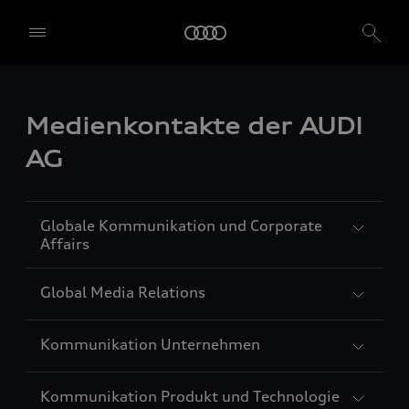
Medienkontakte der AUDI
AG
Globale Kommunikation und Corporate
Affairs
Global Media Relations
Carolin Strunz
Leitung Globale Kommunikation und
Kommunikation Unternehmen
Corporate Affairs
Jörg Lindberg
Sprachen: Deutsch, Englisch, Französisch,
Leiter Global Media Relations
Kommunikation Produkt und Technologie
Spanisch
Sprachen: Deutsch, Englisch
Agnes Schwägerl