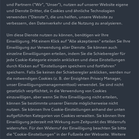
Italdesign
Heinrichsheimstraße 200
85045 Ingolstadt
Sprachen: Deutsch, Englisch
Ltd.
und Partnern ("Wir", "Unser"), nutzen auf unserer Website eigene
Chiara Longo
Pressesprecherin Audi Kultursponsoring
85045 Ingolstadt
E-Mail senden
Liza Kellner
Auto-Union-Straße
86633 Neuburg an der Donau
und Dienste Dritter, die Cookies und ähnliche Technologien
Sprachen: Englisch
Region
Head of Corporate & Brand
Pressesprecherin Qualität und Sound
85045 Ingolstadt
Auto-Union-Straße
verwenden ("Dienste"), die uns helfen, unsere Website zu
Manuela Schall
+49 152 58838408
Lamborghini
Communication
+49 152 58832544
verbessern, den Datenverkehr und die Nutzung zu analysieren.
Sprachen: Deutsch, Englisch
Lorenza Cappello
85045 Ingolstadt
Sprachen: Deutsch, Englisch
+49 151 52817968
Pressesprecherin für Produktion,
E-Mail senden
Carole Ratel
E-Mail senden
E-Mail senden
Corporate & Brand Communication
Senior Press Officer & Public Relations
+49-152-58835518
E-Mail senden
Baumaßnahmen und Audi Forum am
Testwagenmanagement International
Um diese Dienste nutzen zu können, benötigen wir Ihre
Auto-Union-Straße
und Communications Dept. Coordinator
Auto-Union-Straße
E-Mail senden
+49 151 44635187
Standort Neckarsulm
Sprachen: Englisch, Italienisch
Einwilligung. Mit einem Klick auf "Alle akzeptieren" erteilen Sie Ihre
Tim Bravo
Sprachen: Deutsch, Englisch, Französisch,
85045 Ingolstadt
Italdesign S.p.A.
85045 Ingolstadt
E-Mail senden
Einwilligung zur Verwendung aller Dienste. Sie können auch
Andrea Baldus
Head of Communication Automobili
Sprachen: Deutsch, Englisch, Französisch,
Medienkontakte in
Spanisch, Italienisch
einzelne Einwilligungen erteilen, indem Sie die Schieberegler für
Ducati Motor Holding spa
Sprachen: Italienisch, Englisch
Lamborghini S.p.A.
Pressesprecherin Personal
Italienisch
Eva Pfäffl
jede Cookie-Kategorie einzeln anklicken und diese Einstellungen
+49 160 93969333
+49 152 57712125
anderen Vertriebsregionen
Via Cavalieri Ducati, 3
durch Klicken auf "Einstellungen speichern und fortfahren"
Sprachen: Deutsch, Englisch
+49 175 7204699
Kommunikation
Stefan Rauch
E-Mail senden
E-Mail senden
40132 Bologna
Italdesign-Giugiaro S.p.A.
+39 051 9597611
NSU-Straße 1
speichern. Falls Sie keinen der Schieberegler anklicken, werden nur
E-Mail senden
Gesamtbetriebsrat/Betriebsrat Ingolstadt
TV Medien und Content Creators
Via Achille Grandi, 25
die notwendigen Cookies (z. B. der Ensighten Privacy Manager,
E-Mail senden
74172 Neckarsulm
Auto-Union-Straße
Sprachen: Deutsch, Englisch
Sprachen: Deutsch, Englisch
unser Einwilligungsmanagementtool) verwendet. Sie sind nicht
+39 340 7294665
10024 Moncalieri (Torino)
Australia
85045 Ingolstadt
Stefanie Melander
gesetzlich verpflichtet, in die Verwendung von Cookies
E-Mail senden
Italien
+49 152 32746206
Pressesprecherin Modellreihen Audi A5,
einzuwilligen, aber wenn Sie Ihre Einwilligung nicht erteilen,
Camilla Manzotti
+49-152-58838315
+49 152 58830170
E-Mail senden
+49 152 58834099
können Sie bestimmte unserer Dienste möglicherweise nicht
Licht
Austria
E-Mail senden
Brand & Corporate Communication
E-Mail senden
+39 335 5685997
Claudia Muller
nutzen. Sie können Ihre Cookie-Einstellungen anhand der unten
E-Mail senden
Giulio Fabbri
Sprachen: Deutsch, Englisch, Spanisch,
E-Mail senden
aufgeführten Kategorien von Cookies verwalten. Sie können Ihre
Spokesperson
Communication
Product Communications Manager
Französisch
Carolin Soulek
Einwilligung jederzeit mit Wirkung zum Zeitpunkt des Widerrufs
Belgium
Sprachen: English
Johannes Posch
Sprachen: Italienisch, Englisch
Christoph Fye-Sudendorf
Jannis Rudzki-Weise
widerrufen. Für den Widerruf der Einwilligung beachten Sie bitte
Pressesprecherin für Produktion,
Product Communications
Stefanie Lackner
die "Cookie-Einstellungen" in der Fußzeile der Webseite. Weitere
Spokesperson
Pressesprecher Betriebsrat Neckarsulm
TV Medien und Content Creators
Ettinger Straße
Audi Australia Pty Ltd.
Böllinger Höfe und Kompetenzzentrum
Pressesprecherin Transformation