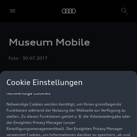
speichern. Falls Sie keinen der Schieberegler anklicken, werden nur
die notwendigen Cookies (z. B. der Ensighten Privacy Manager,
unser Einwilligungsmanagementtool) verwendet. Sie sind nicht
gesetzlich verpflichtet, in die Verwendung von Cookies
einzuwilligen, aber wenn Sie Ihre Einwilligung nicht erteilen,
können Sie bestimmte unserer Dienste möglicherweise nicht
nutzen. Sie können Ihre Cookie-Einstellungen anhand der unten
Museum Mobile
aufgeführten Kategorien von Cookies verwalten. Sie können Ihre
Einwilligung jederzeit mit Wirkung zum Zeitpunkt des Widerrufs
widerrufen. Für den Widerruf der Einwilligung beachten Sie bitte
Foto
30.07.2017
die "Cookie-Einstellungen" in der Fußzeile der Webseite. Weitere
Informationen sowie konkrete Hinweise zur Verwendung Ihrer
personenbezogenen Daten finden Sie in unserer
Cookie Information
,
unserem
Datenschutzhinweis
und im
Impressum
.
Cookie Einstellungen
Notwendige Cookies
Notwendige Cookies werden benötigt, um Ihnen grundlegende
Funktionen während der Nutzung der Webseite zur Verfügung zu
stellen. Zu diesen Funktionen gehört z. B. die Videowiedergabe oder
der Ensighten Privacy Manager (unser
Einwilligungsmanagementtool). Der Ensighten Privacy Manager
verwendet Cookies, um Informationen darüber zu speichern, ob und