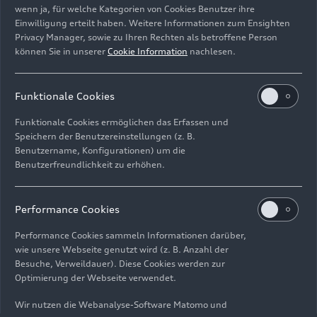
wenn ja, für welche Kategorien von Cookies Benutzer ihre
Museum Mobile
Einwilligung erteilt haben. Weitere Informationen zum Ensighten
Privacy Manager, sowie zu Ihren Rechten als betroffene Person
Bild-Nr: A234365
können Sie in unserer
Cookie Information
nachlesen.
Funktionale Cookies
Impressum
Rechtliches
Datenschutz
Hinweisgebersystem
Funktionale Cookies ermöglichen das Erfassen und
Cookie-Informationen
Cookie-Einstellungen
Speichern der Benutzereinstellungen (z. B.
Informationen zur Barrierefreiheit
Kontakt
Benutzername, Konfigurationen) um die
Benutzerfreundlichkeit zu erhöhen.
© 2026 AUDI AG. Alle Rechte vorbehalten.
DE
EN
Performance Cookies
Die Angaben zu Kraftstoffverbrauch, Stromverbrauch, CO₂-
Performance Cookies sammeln Informationen darüber,
Emissionen und elektrischer Reichweite wurden nach dem
wie unsere Webseite genutzt wird (z. B. Anzahl der
gesetzlich vorgeschriebenen Messverfahren „Worldwide
Besuche, Verweildauer). Diese Cookies werden zur
Harmonized Light Vehicles Test Procedure“ (WLTP) gemäß
Optimierung der Webseite verwendet.
Verordnung (EG) 715/2007 ermittelt. Zusatzausstattungen und
Wir nutzen die Webanalyse-Software Matomo und
Zubehör (Anbauteile, Reifenformat usw.) können relevante