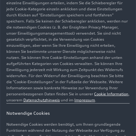
Funktion
Vehicle-to-Load (V2L)
lassen sich
einzelne Einwilligungen erteilen, indem Sie die Schieberegler für
beispielsweise E-Bikes an einer Steckdose im
jede Cookie-Kategorie einzeln anklicken und diese Einstellungen
Kofferraum oder über einen Adapter an der
durch Klicken auf "Einstellungen speichern und fortfahren"
speichern. Falls Sie keinen der Schieberegler anklicken, werden nur
Ladebuchse mit Strom versorgen. Zusätzlich kann
die notwendigen Cookies (z. B. der Ensighten Privacy Manager,
der Q4
e-tron
in den Märkten Deutschland,
unser Einwilligungsmanagementtool) verwendet. Sie sind nicht
Österreich und Schweiz über
Vehicle-to-Home
gesetzlich verpflichtet, in die Verwendung von Cookies
(V2H)
auch als heimischer Batteriespeicher
einzuwilligen, aber wenn Sie Ihre Einwilligung nicht erteilen,
fungieren – und geladene Energie zum Verbrauch
können Sie bestimmte unserer Dienste möglicherweise nicht
nutzen. Sie können Ihre Cookie-Einstellungen anhand der unten
abgeben. Das lohnt sich insbesondere, um den
aufgeführten Kategorien von Cookies verwalten. Sie können Ihre
Eigenverbrauch über eine Photovoltaikanlage zu
Einwilligung jederzeit mit Wirkung zum Zeitpunkt des Widerrufs
optimieren.
widerrufen. Für den Widerruf der Einwilligung beachten Sie bitte
die "Cookie-Einstellungen" in der Fußzeile der Webseite. Weitere
Im Alltag profitieren Kundinnen und Kunden
Informationen sowie konkrete Hinweise zur Verwendung Ihrer
personenbezogenen Daten finden Sie in unserer
Cookie Information
,
zudem von spürbaren Updates bei den Antrieben
unserem
Datenschutzhinweis
und im
Impressum
.
des E-Autos. So erreicht der aufgewertete Q4
Sportback
e-tron
performance
dank einer
Notwendige Cookies
nochmals effizienteren E-Maschine eine
Notwendige Cookies werden benötigt, um Ihnen grundlegende
Reichweite von bis zu
592 Kilometern.
Funktionen während der Nutzung der Webseite zur Verfügung zu