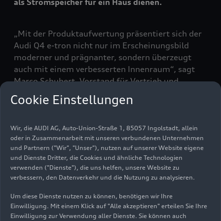
als Stromspeicher für ein Haus dienen.
„Mit der Produktaufwertung präsentiert sich der
Audi Q4
e-tron
nicht nur im Erscheinungsbild
moderner und prägnanter, sondern überzeugt
auch mit einem verbesserten Innenraum“, sagt
Marco Schubert, Vorstand für Vertrieb und
Marketing. „Neue Funktionen und zahlreiche
Cookie Einstellungen
Verbesserungen am Fahrzeug gestalten den
elektrischen Einstieg in die Marke Audi so noch
attraktiver – für Familien ebenso wie für unsere
Wir, die AUDI AG, Auto-Union-Straße 1, 85057 Ingolstadt, allein
oder in Zusammenarbeit mit unseren verbundenen Unternehmen
Flottenkunden.“
und Partnern ("Wir", "Unser"), nutzen auf unserer Website eigene
und Dienste Dritter, die Cookies und ähnliche Technologien
Als erstes Modell von Audi beherrscht der Q4
verwenden ("Dienste"), die uns helfen, unsere Website zu
e-tron
das
bidirektionale Laden
– die
verbessern, den Datenverkehr und die Nutzung zu analysieren.
Hochvoltbatterie kann also nicht nur Energie aus
Um diese Dienste nutzen zu können, benötigen wir Ihre
dem Netz aufnehmen, sondern auch gezielt
Einwilligung. Mit einem Klick auf "Alle akzeptieren" erteilen Sie Ihre
wieder an externe Verbraucher abgeben. Mit der
Einwilligung zur Verwendung aller Dienste. Sie können auch