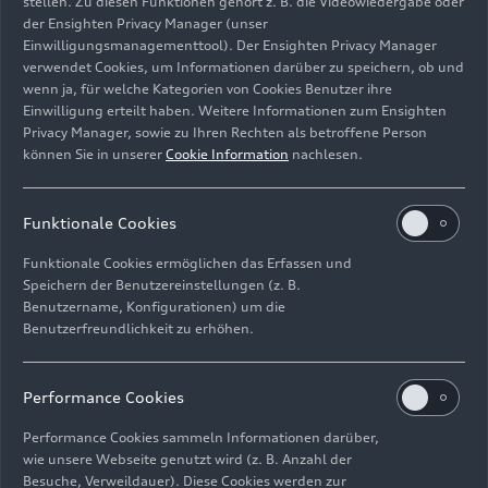
stellen. Zu diesen Funktionen gehört z. B. die Videowiedergabe oder
Beim Q4 SUV
e-tron
quattro
performance
und Q4
der Ensighten Privacy Manager (unser
Sportback
e-tron
quattro
performance
steigt die
Einwilligungsmanagementtool). Der Ensighten Privacy Manager
verwendet Cookies, um Informationen darüber zu speichern, ob und
maximale DC-Ladeleistung von 175 kW auf
185
wenn ja, für welche Kategorien von Cookies Benutzer ihre
kW
. Auf längeren Reisen hält das die Ladestopps
Einwilligung erteilt haben. Weitere Informationen zum Ensighten
kurz: Von 10 auf 80 Prozent lässt sich bei einigen
Privacy Manager, sowie zu Ihren Rechten als betroffene Person
Derivaten die Hochvoltbatterie in rund 27
können Sie in unserer
Cookie Information
nachlesen.
Minuten laden – in nur
zehn Minuten
sind bis zu
185 Kilometer
Reichweite beim Q4 Sportback
Funktionale Cookies
e-tron
quattro
performance
möglich. Die
Hochvoltbatterie lässt sich zudem für eine
Funktionale Cookies ermöglichen das Erfassen und
bessere Ladeperformance automatisch und
Speichern der Benutzereinstellungen (z. B.
manuell vorkonditionieren.
Benutzername, Konfigurationen) um die
Benutzerfreundlichkeit zu erhöhen.
Audi bietet den Q4
e-tron
als SUV und Sportback
jeweils mit zwei Batteriegrößen an. Zur Wahl
Performance Cookies
stehen
63 kWh brutto und 82 kWh brutto
. Für
mehr Alltagstauglichkeit sorgt die
serienmäßige
Performance Cookies sammeln Informationen darüber,
wie unsere Webseite genutzt wird (z. B. Anzahl der
elektrische Heckklappe
.
Besuche, Verweildauer). Diese Cookies werden zur