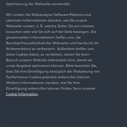
Optimierung der Webseite verwendet.
Ein deutliches Plus an Komfort und Variabilität
erwartet die Kundinnen und Kunden auch im
Wir nutzen die Webanalyse-Software Matomo und
sammeln Informationen darüber, wie Sie unsere
komplett neu gestalteten Interieur, das
Webseite nutzen, z. B. welche Seiten Sie am meisten
wahlweise auch in
S line
bestellbar ist. Herzstück
besuchen oder wie Sie sich auf der Seite bewegen. Die
des großzügigen Innenraums ist die
Digital
gesammelten Informationen helfen uns, die
Stage
: Ein
Panoramadisplay
mit 11,9" großem
Benutzerfreundlichkeit der Webseite und hierdurch Ihr
Kombiinstrument und 12,8" großem MMI
Nutzererlebnis zu verbessern. Außerdem helfen uns
diese Cookies dabei, zu verstehen, woran Sie beim
Touchdisplay sorgt dafür, dass Fahrerin oder
Besuch unserer Website interessiert sind, damit wir
Fahrer alles im Blick haben. Optional ergänzt ein
unser Angebot optimieren können. Bitte beachten Sie,
12" großes
Beifahrerdisplay
mit
dass Sie Ihre Einwilligung bezüglich der Platzierung von
individualisierbarem Standby-Design das Setup.
Performance Cookies jederzeit widerrufen können.
Mit dem neuen
One Connected Infotainment
Weitere Informationen darüber, wie Sie Ihre
Einwilligung widerrufen können finden Sie in unserer
erweitert Audi Komfort- und
Cookie Information
.
Entertainmentfunktionen. Der lernende
Audi
assistant
steuert Fahrzeugfunktionen per
Sprachbedienung und beantwortet Fragen zu
Bordbuchinhalten. Über die Anbindung an
ChatGPT können Insassen recherchieren und in