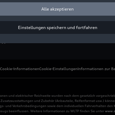
ndaufnahme, Exterieur, Seitenansicht
Alle akzeptieren
ight: AUDI AG
Pressezwecke honorarfrei
Einstellungen speichern und fortfahren
Cookie-Informationen
Cookie-Einstellungen
Informationen zur Ba
ionen und elektrischer Reichweite wurden nach dem gesetzlich vorgeschrie
usatzausstattungen und Zubehör (Anbauteile, Reifenformat usw.) können 
s- und Verkehrsbedingungen sowie dem individuellen Fahrverhalten den Kr
rzeugs beeinflussen. Weitere Informationen zu WLTP finden Sie unter
www.a