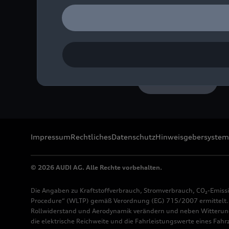
Plasmablau, Outdoor-Sta
Bild-Nr: A260690 · Copyr
Rechte: Verwendung für 
Download
Impressum
Rechtliches
Datenschutz
Hinweisgebersystem
© 2026 AUDI AG. Alle Rechte vorbehalten.
Die Angaben zu Kraftstoffverbrauch, Stromverbrauch, CO₂-Emiss
Procedure“ (WLTP) gemäß Verordnung (EG) 715/2007 ermittelt. Z
Rollwiderstand und Aerodynamik verändern und neben Witterung
die elektrische Reichweite und die Fahrleistungswerte eines Fah