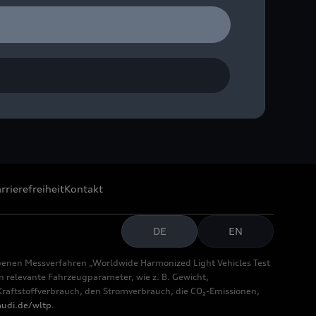
rrierefreiheit
Kontakt
DE
EN
benen Messverfahren „Worldwide Harmonized Light Vehicles Test
relevante Fahrzeugparameter, wie z. B. Gewicht,
aftstoffverbrauch, den Stromverbrauch, die CO₂-Emissionen,
udi.de/wltp
.