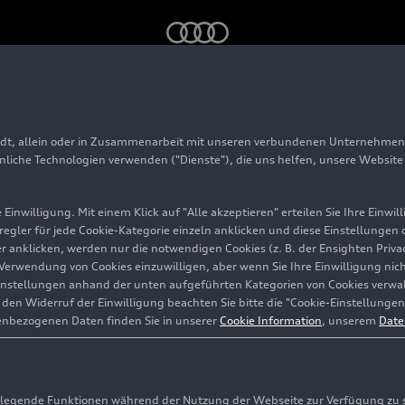
on
adt, allein oder in Zusammenarbeit mit unseren verbundenen Unternehmen 
4 SUV
e-tron
hnliche Technologien verwenden ("Dienste"), die uns helfen, unsere Websit
Einwilligung. Mit einem Klick auf "Alle akzeptieren" erteilen Sie Ihre Einw
eregler für jede Cookie-Kategorie einzeln anklicken und diese Einstellungen
gler anklicken, werden nur die notwendigen Cookies (z. B. der Ensighten Pr
ie Verwendung von Cookies einzuwilligen, aber wenn Sie Ihre Einwilligung ni
instellungen anhand der unten aufgeführten Kategorien von Cookies verwalt
en Widerruf der Einwilligung beachten Sie bitte die "Cookie-Einstellungen
enbezogenen Daten finden Sie in unserer
Cookie Information
, unserem
Date
egende Funktionen während der Nutzung der Webseite zur Verfügung zu ste