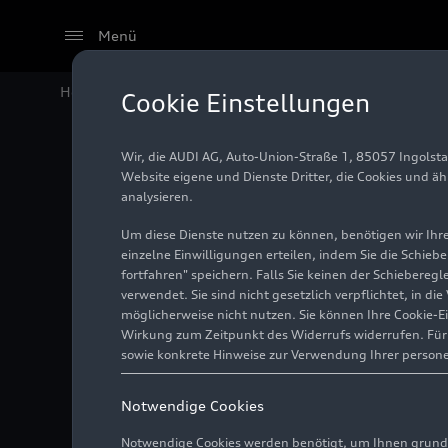
Menü
Home
Audi Media Center
Fotos
Audi Q4 SUV
e-tr
Cookie Einstellungen
Wir, die AUDI AG, Auto-Union-Straße 1, 85057 Ingolst
Audi Q
Website eigene und Dienste Dritter, die Cookies und ä
analysieren.
Um diese Dienste nutzen zu können, benötigen wir Ihre 
einzelne Einwilligungen erteilen, indem Sie die Schieb
Foto
27.04.2026
fortfahren" speichern. Falls Sie keinen der Schiebere
verwendet. Sie sind nicht gesetzlich verpflichtet, in d
möglicherweise nicht nutzen. Sie können Ihre Cookie-E
Wirkung zum Zeitpunkt des Widerrufs widerrufen. Für d
sowie konkrete Hinweise zur Verwendung Ihrer person
Notwendige Cookies
Notwendige Cookies werden benötigt, um Ihnen grundl