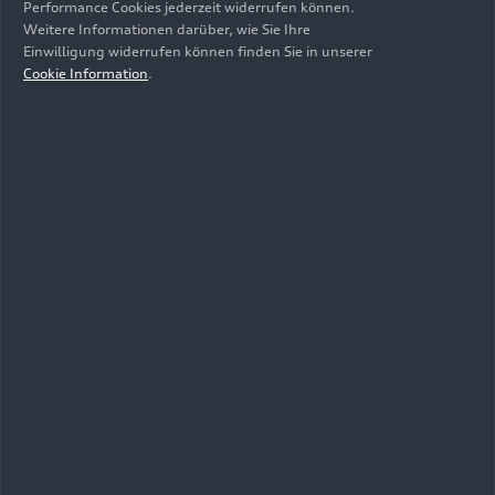
Performance Cookies jederzeit widerrufen können.
Weitere Informationen darüber, wie Sie Ihre
Einwilligung widerrufen können finden Sie in unserer
Cookie Information
.
27.04.2026
Foto
27.04.2026
Foto
Audi Q4
Audi Q4
Sportback
e-tron
Sportback
e-tron
27.04.2026
Foto
27.04.2026
Foto
Audi Q4
Audi Q4