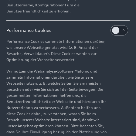
Benutzername, Konfigurationen) um die
Benutzerfreundlichkeit zu erhöhen.
Performance Cookies
Performance Cookies sammeln Informationen darüber,
wie unsere Webseite genutzt wird (z. B. Anzahl der
Besuche, Verweildauer). Diese Cookies werden zur
Optimierung der Webseite verwendet.
27.04.2026
Foto
27.04.2026
Foto
Wir nutzen die Webanalyse-Software Matomo und
Audi Q4
Audi Q4
sammeln Informationen darüber, wie Sie unsere
Sportback
e-tron
Sportback
e-tron
Webseite nutzen, z. B. welche Seiten Sie am meisten
besuchen oder wie Sie sich auf der Seite bewegen. Die
gesammelten Informationen helfen uns, die
Benutzerfreundlichkeit der Webseite und hierdurch Ihr
Nutzererlebnis zu verbessern. Außerdem helfen uns
diese Cookies dabei, zu verstehen, woran Sie beim
Besuch unserer Website interessiert sind, damit wir
unser Angebot optimieren können. Bitte beachten Sie,
dass Sie Ihre Einwilligung bezüglich der Platzierung von