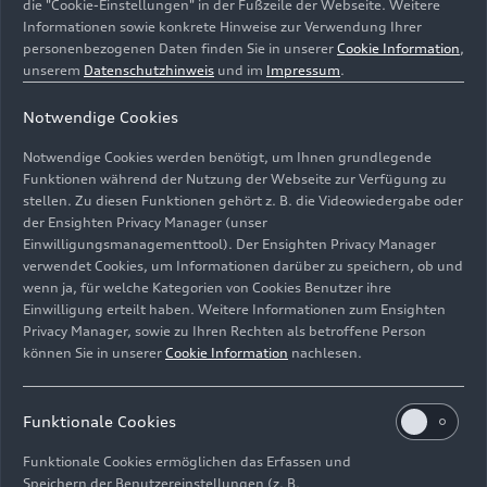
25.06.2026
Foto
25.06.2026
Foto
die "Cookie-Einstellungen" in der Fußzeile der Webseite. Weitere
Informationen sowie konkrete Hinweise zur Verwendung Ihrer
Ein Auto für jeden
Ein Auto für jeden
personenbezogenen Daten finden Sie in unserer
Cookie Information
,
Moment:
Moment:
unserem
Datenschutzhinweis
und im
Impressum
.
Unterwegs im
Unterwegs im
Audi Q4
e-tron
Audi Q4
e-tron
Notwendige Cookies
Notwendige Cookies werden benötigt, um Ihnen grundlegende
Funktionen während der Nutzung der Webseite zur Verfügung zu
stellen. Zu diesen Funktionen gehört z. B. die Videowiedergabe oder
der Ensighten Privacy Manager (unser
Einwilligungsmanagementtool). Der Ensighten Privacy Manager
verwendet Cookies, um Informationen darüber zu speichern, ob und
wenn ja, für welche Kategorien von Cookies Benutzer ihre
Einwilligung erteilt haben. Weitere Informationen zum Ensighten
Privacy Manager, sowie zu Ihren Rechten als betroffene Person
können Sie in unserer
Cookie Information
nachlesen.
27.04.2026
Foto
27.04.2026
Foto
Audi Q4
Audi Q4
Funktionale Cookies
Sportback
e-tron
Sportback
e-tron
Funktionale Cookies ermöglichen das Erfassen und
Speichern der Benutzereinstellungen (z. B.