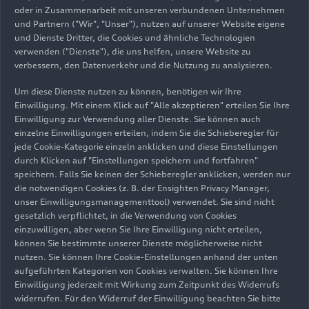
oder in Zusammenarbeit mit unseren verbundenen Unternehmen
und Partnern ("Wir", "Unser"), nutzen auf unserer Website eigene
und Dienste Dritter, die Cookies und ähnliche Technologien
verwenden ("Dienste"), die uns helfen, unsere Website zu
verbessern, den Datenverkehr und die Nutzung zu analysieren.
25.06.2026
Foto
25.06.2026
Foto
Ein Auto für jeden
Ein Auto für jeden
Um diese Dienste nutzen zu können, benötigen wir Ihre
Einwilligung. Mit einem Klick auf "Alle akzeptieren" erteilen Sie Ihre
Moment:
Moment:
Einwilligung zur Verwendung aller Dienste. Sie können auch
Unterwegs im
Unterwegs im
einzelne Einwilligungen erteilen, indem Sie die Schieberegler für
Audi Q4
e-tron
Audi Q4
e-tron
jede Cookie-Kategorie einzeln anklicken und diese Einstellungen
durch Klicken auf "Einstellungen speichern und fortfahren"
speichern. Falls Sie keinen der Schieberegler anklicken, werden nur
die notwendigen Cookies (z. B. der Ensighten Privacy Manager,
unser Einwilligungsmanagementtool) verwendet. Sie sind nicht
gesetzlich verpflichtet, in die Verwendung von Cookies
einzuwilligen, aber wenn Sie Ihre Einwilligung nicht erteilen,
können Sie bestimmte unserer Dienste möglicherweise nicht
nutzen. Sie können Ihre Cookie-Einstellungen anhand der unten
aufgeführten Kategorien von Cookies verwalten. Sie können Ihre
Einwilligung jederzeit mit Wirkung zum Zeitpunkt des Widerrufs
widerrufen. Für den Widerruf der Einwilligung beachten Sie bitte