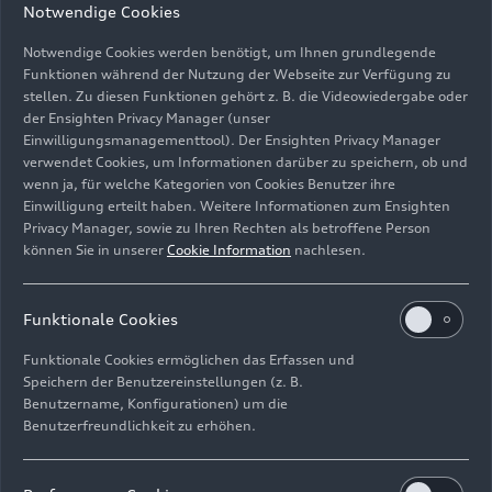
Notwendige Cookies
Album Audi Q8
e-tron
Notwendige Cookies werden benötigt, um Ihnen grundlegende
Funktionen während der Nutzung der Webseite zur Verfügung zu
stellen. Zu diesen Funktionen gehört z. B. die Videowiedergabe oder
Album anzeigen
der Ensighten Privacy Manager (unser
Einwilligungsmanagementtool). Der Ensighten Privacy Manager
verwendet Cookies, um Informationen darüber zu speichern, ob und
Album Audi Q8 Sportback
e-tron
wenn ja, für welche Kategorien von Cookies Benutzer ihre
Einwilligung erteilt haben. Weitere Informationen zum Ensighten
Privacy Manager, sowie zu Ihren Rechten als betroffene Person
können Sie in unserer
Cookie Information
nachlesen.
Album anzeigen
Funktionale Cookies
Album Audi SQ8
e-tron
Funktionale Cookies ermöglichen das Erfassen und
Speichern der Benutzereinstellungen (z. B.
Album anzeigen
Benutzername, Konfigurationen) um die
Benutzerfreundlichkeit zu erhöhen.
Album Audi SQ8 Sportback
e-tron