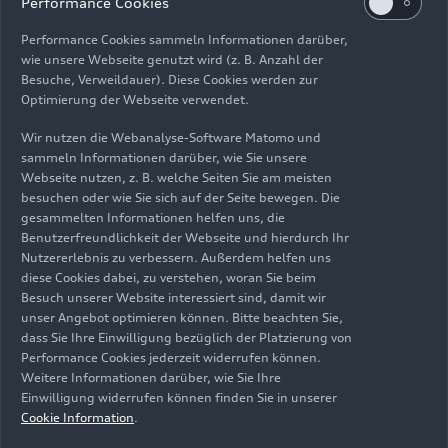
Performance Cookies
Performance Cookies sammeln Informationen darüber,
Album anzeigen
wie unsere Webseite genutzt wird (z. B. Anzahl der
Besuche, Verweildauer). Diese Cookies werden zur
Optimierung der Webseite verwendet.
Wir nutzen die Webanalyse-Software Matomo und
sammeln Informationen darüber, wie Sie unsere
Webseite nutzen, z. B. welche Seiten Sie am meisten
besuchen oder wie Sie sich auf der Seite bewegen. Die
gesammelten Informationen helfen uns, die
Benutzerfreundlichkeit der Webseite und hierdurch Ihr
Nutzererlebnis zu verbessern. Außerdem helfen uns
diese Cookies dabei, zu verstehen, woran Sie beim
Besuch unserer Website interessiert sind, damit wir
Gesteigerte Effizienz
unser Angebot optimieren können. Bitte beachten Sie,
dass Sie Ihre Einwilligung bezüglich der Platzierung von
und Reichweite,
Performance Cookies jederzeit widerrufen können.
Weitere Informationen darüber, wie Sie Ihre
geschärftes Design:
Einwilligung widerrufen können finden Sie in unserer
der neue Audi Q8
Cookie Information
.
e-tron