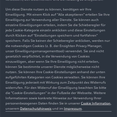
Um diese Dienste nutzen zu können, benötigen wir Ihre
Einwilligung. Mit einem Klick auf "Alle akzeptieren" erteilen Sie Ihre
Einwilligung zur Verwendung aller Dienste. Sie können auch
einzelne Einwilligungen erteilen, indem Sie die Schieberegler für
jede Cookie-Kategorie einzeln anklicken und diese Einstellungen
durch Klicken auf "Einstellungen speichern und fortfahren"
speichern. Falls Sie keinen der Schieberegler anklicken, werden nur
Medienkontakte
die notwendigen Cookies (z. B. der Ensighten Privacy Manager,
unser Einwilligungsmanagementtool) verwendet. Sie sind nicht
gesetzlich verpflichtet, in die Verwendung von Cookies
einzuwilligen, aber wenn Sie Ihre Einwilligung nicht erteilen,
können Sie bestimmte unserer Dienste möglicherweise nicht
nutzen. Sie können Ihre Cookie-Einstellungen anhand der unten
Christian Hartmann
aufgeführten Kategorien von Cookies verwalten. Sie können Ihre
Pressesprecher Modellreihen
e-tron GT
, Q8
Einwilligung jederzeit mit Wirkung zum Zeitpunkt des Widerrufs
e-tron
,
RS 5
Automatisiertes Fahren,
widerrufen. Für den Widerruf der Einwilligung beachten Sie bitte
die "Cookie-Einstellungen" in der Fußzeile der Webseite. Weitere
Brennstoffzelle
Informationen sowie konkrete Hinweise zur Verwendung Ihrer
+49 151 52844338
personenbezogenen Daten finden Sie in unserer
Cookie Information
,
E-Mail senden
unserem
Datenschutzhinweis
und im
Impressum
.