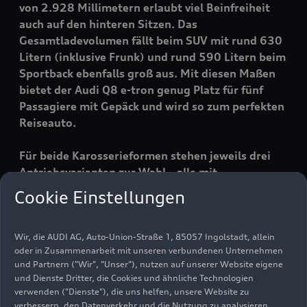
von 2.928 Millimetern erlaubt viel Beinfreiheit
auch auf den hinteren Sitzen. Das
Gesamtladevolumen fällt beim SUV mit rund 630
Litern (inklusive Frunk) und rund 590 Litern beim
Sportback ebenfalls groß aus. Mit diesen Maßen
bietet der Audi Q8
e-tron
genug Platz für fünf
Passagiere mit Gepäck und wird so zum perfekten
Reiseauto.
Für beide Karosserieformen stehen jeweils drei
Antriebsvarianten zur Wahl – alle mit
elektrischem Allradantrieb. Die Leistungspalette
Cookie Einstellungen
reicht von 250 kW im Q8 50
e-tron
über 300 kW
im Q8 55
e-tron
bis zu 370 kW im SQ8
e-tron
, der
Wir, die AUDI AG, Auto-Union-Straße 1, 85057 Ingolstadt, allein
von drei Elektromotoren angetrieben wird. Die
oder in Zusammenarbeit mit unseren verbundenen Unternehmen
Reichweiten liegen zwischen 491 und 600
und Partnern ("Wir", "Unser"), nutzen auf unserer Website eigene
Kilometern.
und Dienste Dritter, die Cookies und ähnliche Technologien
verwenden ("Dienste"), die uns helfen, unsere Website zu
verbessern, den Datenverkehr und die Nutzung zu analysieren.