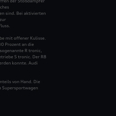
raffen der Stoßdämpfer
sches
 sind. Bei aktivierten
zur
luss.
be mit offener Kulisse.
30 Prozent an die
sogenannte R tronic,
riebe S tronic. Der R8
erden konnte. Audi
nteils von Hand. Die
en Supersportwagen