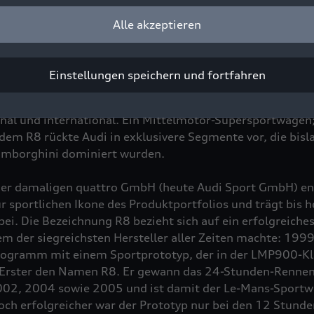
feiert. Nach 45.949 produzierten Exemplaren lief im Mär
Alle akzeptieren
m Band. Ein Rückblick auf eine unvergleichliche Erfolgsges
Einstellungen speichern und fortfahren
n, betörender Motorsound und eine Fahrdynamik, wie si
di bis dahin aufbieten konnte: Bei seiner Vorstellung im
onal und international. Ein Mittelmotor-Supersportwagen;
dem R8 rückte Audi in exklusivere Segmente vor, die bis
Lamborghini dominiert wurden.
der damaligen
quattro
GmbH (heute Audi Sport GmbH) ent
r sportlichen Ikone des Produktportfolios und trägt bis 
ei. Die Bezeichnung R8 bezieht sich auf ein erfolgreiche
m der siegreichsten Hersteller aller Zeiten machte: 1999 
ogramm mit einem Sportprototyp, der in der LMP900-Klas
 Erster den Namen R8. Er gewann das 24-Stunden-Rennen 
02, 2004 sowie 2005 und ist damit der Le-Mans-Sportw
ch erfolgreicher war der Prototyp nur bei den 12 Stunde