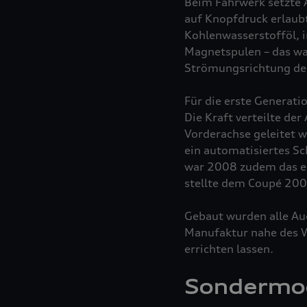
Beim Fahrwerk setzte 
auf Knopfdruck erlaubt
Kohlenwasserstofföl, i
Magnetspulen – das war
Strömungsrichtung des
Für die erste Generati
Die Kraft verteilte der
Vorderachse geleitet 
ein automatisiertes Sc
war 2008 zudem das er
stellte dem Coupé 2009
Gebaut wurden alle Aud
Manufaktur nahe des W
errichten lassen.
Sondermod