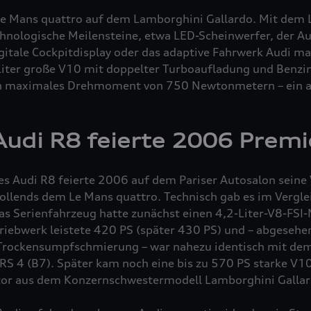
 Le Mans
quattro
auf dem Lamborghini Gallardo. Mit dem
chnologische Meilensteine, etwa LED-Scheinwerfer, der A
gitale Cockpitdisplay oder das adaptive Fahrwerk Audi ma
Liter große V10 mit doppelter Turboaufladung und Benzin
ein maximales Drehmoment von 750 Newtonmetern – ein 
Audi R8 feierte 2006 Premi
es Audi R8 feierte 2006 auf dem Pariser Autosalon seine
 vollends dem Le Mans
quattro
. Technisch gab es im Vergl
as Serienfahrzeug hatte zunächst einen 4,2-Liter-V8-FSI-
Triebwerk leistete 420 PS (später 430 PS) und – abgesehe
 Trockensumpfschmierung – war nahezu identisch mit de
RS 4 (B7). Später kam noch eine bis zu 570 PS starke V10
tor aus dem Konzernschwestermodell Lamborghini Galla