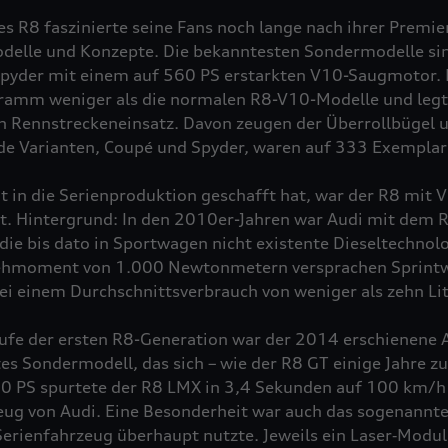
es R8 faszinierte seine Fans noch lange nach ihrer Premi
delle und Konzepte. Die bekanntesten Sondermodelle si
pyder mit einem auf 560 PS erstarkten V10-Saugmotor.
amm weniger als die normalen R8-V10-Modelle und legt
en Rennstreckeneinsatz. Davon zeugen der Überrollbügel 
de Varianten, Coupé und Spyder, waren auf 333 Exemplare
cht in die Serienproduktion geschafft hat, war der R8 mit
t. Hintergrund: In den 2010er-Jahren war Audi mit dem 
 die bis dato in Sportwagen nicht existente Dieseltechnol
ehmoment von 1.000 Newtonmetern versprachen Sprintw
ei einem Durchschnittsverbrauch von weniger als zehn Lit
tufe der ersten R8-Generation war der 2014 erschienene 
es Sondermodell, das sich – wie der R8 GT einige Jahre z
 570 PS spurtete der R8 LMX in 3,4 Sekunden auf 100 km/
eug von Audi. Eine Besonderheit war auch das sogenannte 
Serienfahrzeug überhaupt nutzte. Jeweils ein Laser‑Modu