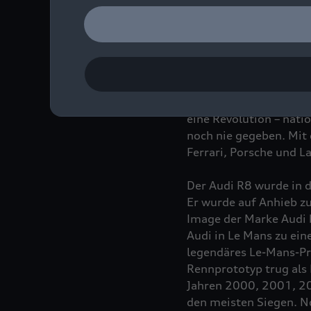
erobert und Erfolge ge
Höfen der letzte R8 vo
Atemberaubendes Desig
straßenzugelassener Au
eine Revolution – nati
noch nie gegeben. Mit 
Ferrari, Porsche und 
Der Audi R8 wurde in 
Er wurde auf Anhieb zu
Image der Marke Audi b
Audi in Le Mans zu eine
legendäres Le-Mans-Pr
Rennprototyp trug als
Jahren 2000, 2001, 20
den meisten Siegen. No