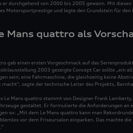
s er durchgehend von 2000 bis 2005 gewann. Mit diesen
ales Motorsportprestige und legte den Grundstein für de
Le Mans
quattro
als Vorsch
tro
gab einen ersten Vorgeschmack auf das Serienprodukt
bilausstellung 2003 gezeigte Concept Car sollte „ein all
n sein; eine Fahrmaschine, die gleichzeitig keine Abstr
 macht“, sagte der technische Leiter des Projekts, Bernha
es Le Mans
quattro
stammt von Designer Frank Lamberty, 
hrzeuge gestaltet. Er formulierte die Anforderungen an e
gen so: „Mit dem Le Mans
quattro
kann man Rekordrunden
blemlos vor dem Friseursalon einparken. Das machte die 
.“