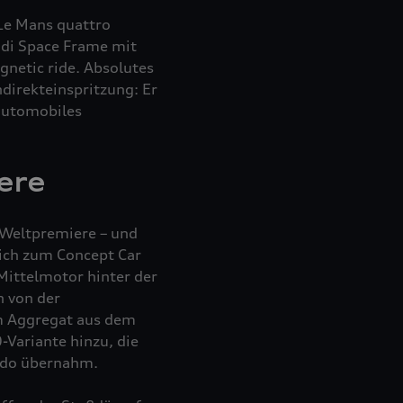
 Le Mans
quattro
udi Space Frame mit
gnetic ride. Absolutes
direkteinspritzung: Er
automobiles
ere
 Weltpremiere – und
eich zum Concept Car
Mittelmotor hinter der
n von der
m Aggregat aus dem
-Variante hinzu, die
rdo übernahm.