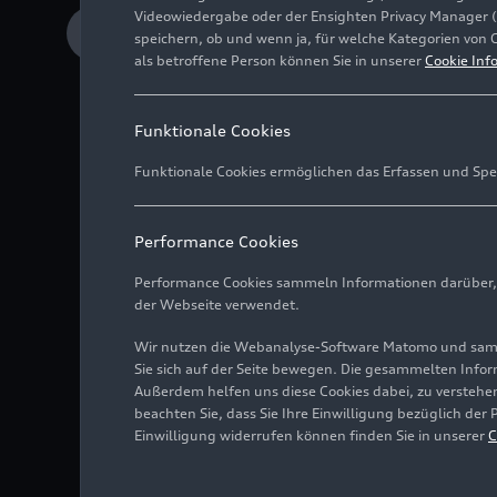
Videowiedergabe oder der Ensighten Privacy Manager 
Download Medieninformation
speichern, ob und wenn ja, für welche Kategorien von 
als betroffene Person können Sie in unserer
Cookie Inf
Funktionale Cookies
Funktionale Cookies ermöglichen das Erfassen und Spe
Der R8 war der ers
Performance Cookies
Tochterunternehme
Performance Cookies sammeln Informationen darüber, w
der Webseite verwendet.
Seit 2007 verließe
Böllinger Höfen
Wir nutzen die Webanalyse-Software Matomo und samme
Sie sich auf der Seite bewegen. Die gesammelten Infor
Ein Highlight ist d
Außerdem helfen uns diese Cookies dabei, zu verstehen
beachten Sie, dass Sie Ihre Einwilligung bezüglich der
Einwilligung widerrufen können finden Sie in unserer
C
Eine Supersportwagen-