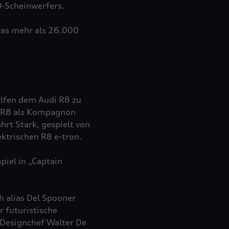
D‑Scheinwerfers.
was mehr als 26.000
alfen dem Audi R8 zu
er R8 als Kompagnon
hrt Stark, gespielt von
lektrischen R8
e-tron
.
piel in „Captain
h alias Del Spooner
 futuristische
Designchef Walter De