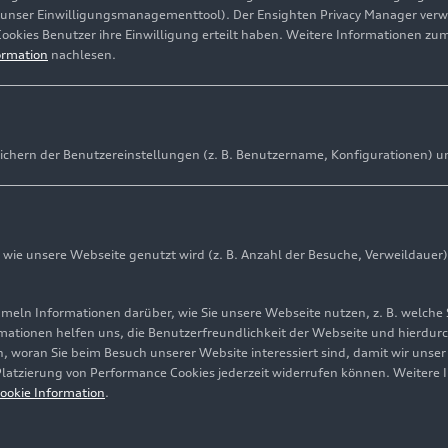
(unser Einwilligungsmanagementtool). Der Ensighten Privacy Manager ver
Cookies Benutzer ihre Einwilligung erteilt haben. Weitere Informationen zu
ormation
nachlesen.
ichern der Benutzereinstellungen (z. B. Benutzername, Konfigurationen) u
te Supersportwagen von Audi und entstand in Zusammena
n Lamborghini
ie unsere Webseite genutzt wird (z. B. Anzahl der Besuche, Verweildauer)
n insgesamt 45.949 Exemplare das Werk Neckarsulm und 
ln Informationen darüber, wie Sie unsere Webseite nutzen, z. B. welche 
mationen helfen uns, die Benutzerfreundlichkeit der Webseite und hierdurc
as letzte Sondermodell: der R8 V10 GT RWD mit Hinterrad
, woran Sie beim Besuch unserer Website interessiert sind, damit wir unse
 Platzierung von Performance Cookies jederzeit widerrufen können. Weitere 
ookie Information
.
Legende verabschiedet sich: Der Audi R8 hat in 17 Jahre