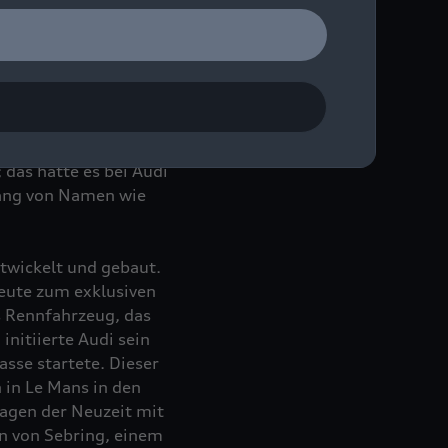
z 2024 in den Böllinger
chichte.
e kein anderer
 Jahr 2006 war der R8
 das hatte es bei Audi
lang von Namen wie
wickelt und gebaut.
heute zum exklusiven
s Rennfahrzeug, das
initiierte Audi sein
se startete. Dieser
in Le Mans in den
agen der Neuzeit mit
n von Sebring, einem