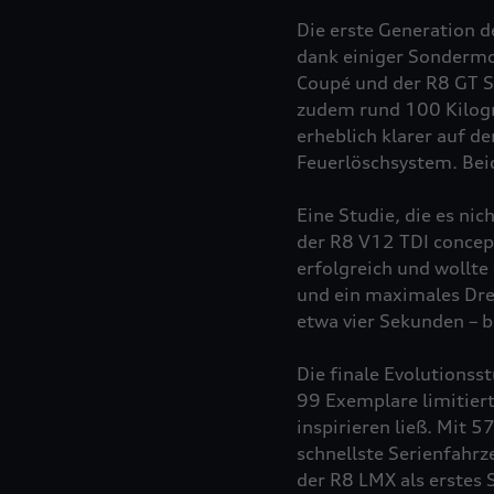
Die erste Generation d
dank einiger Sondermo
Coupé und der R8 GT S
zudem rund 100 Kilogr
erheblich klarer auf d
Feuerlöschsystem. Bei
Eine Studie, die es ni
der R8 V12 TDI concep
erfolgreich und wollte
und ein maximales Dr
etwa vier Sekunden – b
Die finale Evolutionss
99 Exemplare limitiert
inspirieren ließ. Mit
schnellste Serienfahrz
der R8 LMX als erstes 