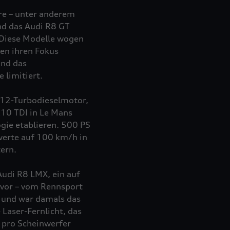
ere – unter anderem
nd das Audi R8 GT
 Diese Modelle wogen
en ihren Fokus
und das
 limitiert.
 V12-Turbodieselmotor,
R10 TDI in Le Mans
ogie etablieren. 500 PS
erte auf 100 km/h in
ern.
Audi R8 LMX, ein auf
uvor – vom Rennsport
h und war damals das
Laser-Fernlicht, das
l pro Scheinwerfer