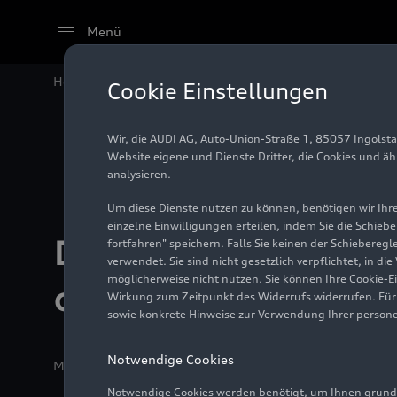
Menü
Home
Modelle
Der Audi R8: eine Legende, die faszi
Cookie Einstellungen
Wir, die AUDI AG, Auto-Union-Straße 1, 85057 Ingolst
Website eigene und Dienste Dritter, die Cookies und ä
analysieren.
Um diese Dienste nutzen zu können, benötigen wir Ihre 
einzelne Einwilligungen erteilen, indem Sie die Schieb
Der Audi R8: eine
fortfahren" speichern. Falls Sie keinen der Schiebere
verwendet. Sie sind nicht gesetzlich verpflichtet, in d
möglicherweise nicht nutzen. Sie können Ihre Cookie-E
die fasziniert
Wirkung zum Zeitpunkt des Widerrufs widerrufen. Für d
sowie konkrete Hinweise zur Verwendung Ihrer person
Notwendige Cookies
Medieninformation
15.11.2024
Neckarsulm/Ingolst
Notwendige Cookies werden benötigt, um Ihnen grundl