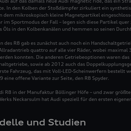
Audi auf das damals neue Audi magnetic ride, das ein St
e. In den Kolben der Stoßdämpfer zirkuliert ein syntheti
n dem mikroskopisch kleine Magnetpartikel eingeschlossen
 im Sportmodus der Fall – legen sich diese Partikel quer 
 Öls in den Kolbenkanälen und hemmen so seinen Durchf
on des R8 gab es zunächst auch noch ein Handschaltgetrie
 Allradantrieb
quattro
auf alle vier Räder, wobei maximal 
werden konnten. Die anderen Getriebeoptionen waren das 
haltgetriebe, sowie ab 2012 auch das Doppelkupplungsget
ste Fahrzeug, das mit Voll-LED-Scheinwerfern bestellt w
 eine offene Variante zur Seite, den R8 Spyder.
i R8 in der Manufaktur Böllinger Höfe – und zwar größte
erks Neckarsulm hat Audi speziell für den ersten eigen
elle und Studien