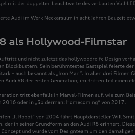
gel mit der doppelten Leuchtweite des verbauten Voll‑LE
erte Audi im Werk Neckarsulm in acht Jahren Bauzeit et
8 als Hollywood-Filmstar
Auftritt und nicht zuletzt das hollywoodreife Design verh
hen Blockbustern. Sein berühmtestes Gastspiel feierte d
ark – auch bekannt als „Iron Man“. In allen drei Filmen fä
en Audi R8 der ersten Generation, im dritten Teil einen e
eration tritt ebenfalls in Marvel-Filmen auf, wie zum Beis
on 2016 oder in „Spiderman: Homecoming“ von 2017.
eifen „I, Robot“ von 2004 fährt Hauptdarsteller Will Smit
 der in seiner Grundform an den Audi R8 erinnert. Dieser
SQ Concept und wurde vom Designteam um den damaligen 