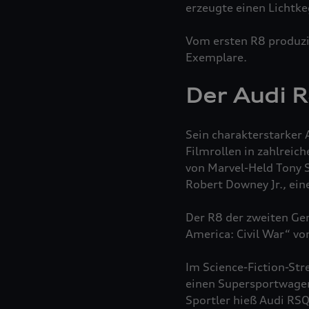
erzeugte einen Lichtke
Vom ersten R8 produzi
Exemplare.
Der Audi R
Sein charakterstarker 
Filmrollen in zahlreic
von Marvel-Held Tony St
Robert Downey Jr., ein
Der R8 der zweiten Gen
America: Civil War“ v
Im Science-Fiction-Str
einen Supersportwagen,
Sportler hieß Audi R