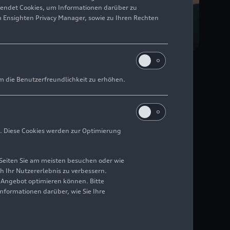
wendet Cookies, um Informationen darüber zu
m Ensighten Privacy Manager, sowie zu Ihren Rechten
m die Benutzerfreundlichkeit zu erhöhen.
nd 100 kWh
en an einer
. Diese Cookies werden zur Optimierung
bar – neben Audi Q6
Seiten Sie am meisten besuchen oder wie
h Ihr Nutzererlebnis zu verbessern.
r Angebot optimieren können. Bitte
Informationen darüber, wie Sie Ihre
eitere, besonders
d einer neu