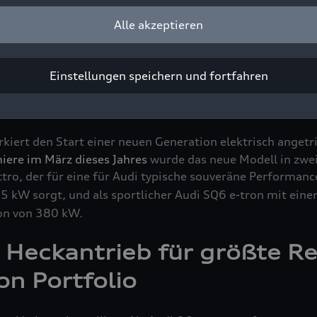
Ionen-Batterie mit einer Gesamtbruttokapazität von 100
Alle akzeptieren
performance
Reichweiten von bis zu 641 Kilometern (na
dieser Disziplin an die Spitze der Q6
e-tron
Familie. Zudem s
ic (PPE) mit der ersten reinen Heckantriebvariante ihre F
Einstellungen speichern und fortfahren
i Q6 SUV
e-tron
performance
ist ab sofort ab 68.800 Euro 
kiert den Start einer neuen Generation elektrisch angetr
ere im März dieses Jahres
wurde das neue Modell in zwei 
ttro
, der für eine für Audi typische souveräne Performanc
5 kW sorgt, und als sportlicher Audi SQ6
e-tron
mit eine
ion von 380 kW.
r Heckantrieb für größte R
ron
Portfolio