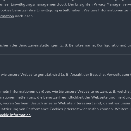
(unser Einwilligungsmanagementtool). Der Ensighten Privacy Manager ver
Cookies Benutzer ihre Einwilligung erteilt haben. Weitere Informationen zu
ormation
nachlesen.
ichern der Benutzereinstellungen (z. B. Benutzername, Konfigurationen) u
te Heckantriebsvariante mit maximal 240 kW Leistung u
r die neue Premium Platform Electric
er Reichweite (nach WLTP) und 260 Kilometer in 10 Minut
ladesäule nachladbar
ie unsere Webseite genutzt wird (z. B. Anzahl der Besuche, Verweildauer)
V mit der zusätzlichen Antriebsvariante ab sofort bestell
ln Informationen darüber, wie Sie unsere Webseite nutzen, z. B. welche 
sportlichem SQ6
e-tron
mationen helfen uns, die Benutzerfreundlichkeit der Webseite und hierdurc
, woran Sie beim Besuch unserer Website interessiert sind, damit wir unse
 Platzierung von Performance Cookies jederzeit widerrufen können. Weitere 
ookie Information
.
en Marktstart im August dieses Jahres kündigt Audi eine w
iante für den neuen Audi Q6
e-tron
an. Mit Heckantrieb un