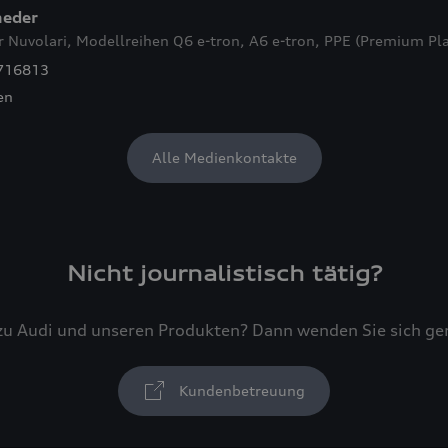
neder
r Nuvolari, Modellreihen Q6
e-tron
, A6
e-tron
, PPE (Premium Pla
716813
en
Alle Medienkontakte
Nicht journalistisch tätig?
zu Audi und unseren Produkten? Dann wenden Sie sich g
Kundenbetreuung