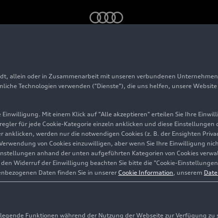
udi Q6
e-tron
performance: Noch mehr Effizienz, noch mehr Rei
adt, allein oder in Zusammenarbeit mit unseren verbundenen Unternehmen 
hnliche Technologien verwenden ("Dienste"), die uns helfen, unsere Websit
Einwilligung. Mit einem Klick auf "Alle akzeptieren" erteilen Sie Ihre Einw
ch mehr
eregler für jede Cookie-Kategorie einzeln anklicken und diese Einstellungen
gler anklicken, werden nur die notwendigen Cookies (z. B. der Ensighten Pr
ie Verwendung von Cookies einzuwilligen, aber wenn Sie Ihre Einwilligung ni
ehr
instellungen anhand der unten aufgeführten Kategorien von Cookies verwalt
en Widerruf der Einwilligung beachten Sie bitte die "Cookie-Einstellungen
enbezogenen Daten finden Sie in unserer
Cookie Information
, unserem
Date
egende Funktionen während der Nutzung der Webseite zur Verfügung zu ste