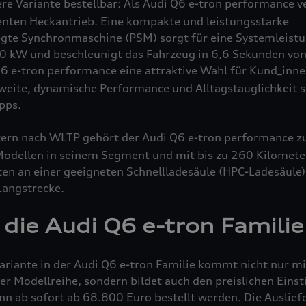
ere Variante bestellbar: Als Audi Q6
e-tron
performance
ve
enten Heckantrieb. Eine kompakte und leistungsstarke
e Synchronmaschine (PSM) sorgt für eine Systemleistun
0 kW und beschleunigt das Fahrzeug in 6,6 Sekunden vo
Q6
e-tron
performance
eine attraktive Wahl für Kund_innen
hweite, dynamische Performance und Alltagstauglichkeit 
pps.
tern nach WLTP gehört der Audi Q6
e-tron
performance
z
Modellen in seinem Segment und mit bis zu 260 Kilomet
en an einer geeigneten Schnellladesäule (HPC-Ladesäule)
Langstrecke.
n die Audi Q6
e-tron
Familie
Variante in der Audi Q6
e-tron
Familie kommt nicht nur mi
er Modellreihe, sondern bildet auch den preislichen Eins
n ab sofort ab 68.800 Euro bestellt werden. Die Ausliefer