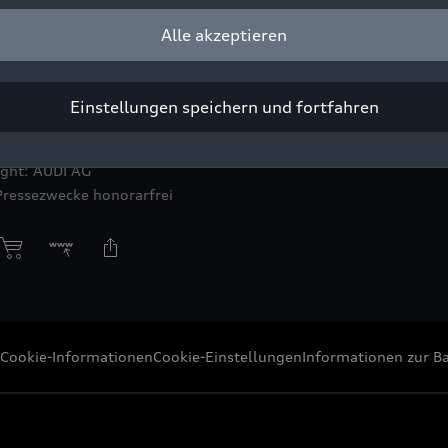
Alle akzeptieren
ernimmt die Lenkung auf den letzten 50 Metern und erleichtert 
Einstellungen speichern und fortfahren
ight: AUDI AG
Pressezwecke honorarfrei
Cookie-Informationen
Cookie-Einstellungen
Informationen zur Ba