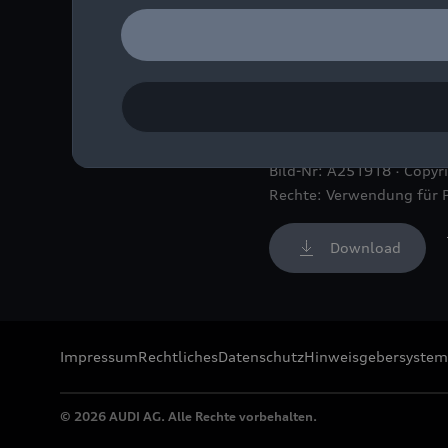
Der Rückfahrassistent üb
Straßen.
Bild-Nr: A251918 · Copyr
Rechte: Verwendung für 
Download
Impressum
Rechtliches
Datenschutz
Hinweisgebersystem
© 2026 AUDI AG. Alle Rechte vorbehalten.