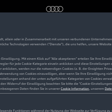
 Audi Baureihen: noch mehr Emotionen, Komfort und Features
adt, allein oder in Zusammenarbeit mit unseren verbundenen Unternehmen 
 für fünf Audi Baure
hnliche Technologien verwenden ("Dienste"), die uns helfen, unsere Websit
hr Emotionen, Komf
Einwilligung. Mit einem Klick auf "Alle akzeptieren" erteilen Sie Ihre Einw
eregler für jede Cookie-Kategorie einzeln anklicken und diese Einstellungen
gler anklicken, werden nur die notwendigen Cookies (z. B. der Ensighten Pr
s
ie Verwendung von Cookies einzuwilligen, aber wenn Sie Ihre Einwilligung ni
instellungen anhand der unten aufgeführten Kategorien von Cookies verwalt
en Widerruf der Einwilligung beachten Sie bitte die "Cookie-Einstellungen
enbezogenen Daten finden Sie in unserer
Cookie Information
, unserem
Date
egende Funktionen während der Nutzung der Webseite zur Verfügung zu ste