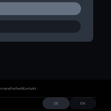
das Rangieren in engen
rrierefreiheit
Kontakt
DE
EN