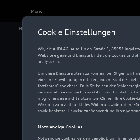
Menü
Home
Audi Media Center
Fotos
Updates für fünf
Cookie Einstellungen
Wir, die AUDI AG, Auto-Union-Straße 1, 85057 Ingolst
Updates
Website eigene und Dienste Dritter, die Cookies und ä
analysieren.
noch me
Um diese Dienste nutzen zu können, benötigen wir Ihre 
einzelne Einwilligungen erteilen, indem Sie die Schieb
fortfahren" speichern. Falls Sie keinen der Schiebere
Feature
verwendet. Sie sind nicht gesetzlich verpflichtet, in d
möglicherweise nicht nutzen. Sie können Ihre Cookie-E
Wirkung zum Zeitpunkt des Widerrufs widerrufen. Für d
sowie konkrete Hinweise zur Verwendung Ihrer person
Foto
26.11.2025
Notwendige Cookies
Notwendige Cookies werden benötigt, um Ihnen grundl