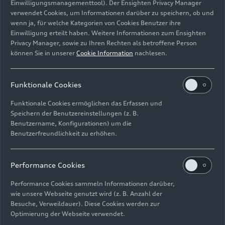
Einwilligungsmanagementtool). Der Ensighten Privacy Manager
Unternehmen
verwendet Cookies, um Informationen darüber zu speichern, ob und
wenn ja, für welche Kategorien von Cookies Benutzer ihre
Bild-Nr: A234315 · Copyright: AUDI AG
Einwilligung erteilt haben. Weitere Informationen zum Ensighten
Privacy Manager, sowie zu Ihren Rechten als betroffene Person
Rechte: Verwendung für Pressezwecke honorarfrei
können Sie in unserer
Cookie Information
nachlesen.
Download
Funktionale Cookies
Funktionale Cookies ermöglichen das Erfassen und
Speichern der Benutzereinstellungen (z. B.
Benutzername, Konfigurationen) um die
Benutzerfreundlichkeit zu erhöhen.
Impressum
Rechtliches
Datenschutz
Hinweisgebersystem
Performance Cookies
Cookie-Informationen
Cookie-Einstellungen
Informationen zur Barrierefreiheit
Kontakt
Performance Cookies sammeln Informationen darüber,
wie unsere Webseite genutzt wird (z. B. Anzahl der
© 2026 AUDI AG. Alle Rechte vorbehalten.
Besuche, Verweildauer). Diese Cookies werden zur
Optimierung der Webseite verwendet.
DE
EN