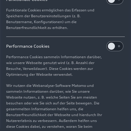
Funktionale Cookies ermöglichen das Erfassen und
Speichern der Benutzereinstellungen (z. B.
Benutzername, Konfigurationen) um die
Benutzerfreundlichkeit zu erhöhen.
Impressum
Rechtliches
Datenschutz
Hinweisgebersystem
Performance Cookies
Cookie-Informationen
Cookie-Einstellungen
Performance Cookies sammeln Informationen darüber,
Informationen zur Barrierefreiheit
Kontakt
wie unsere Webseite genutzt wird (z. B. Anzahl der
Besuche, Verweildauer). Diese Cookies werden zur
© 2026 AUDI AG. Alle Rechte vorbehalten.
Optimierung der Webseite verwendet.
DE
EN
Wir nutzen die Webanalyse-Software Matomo und
sammeln Informationen darüber, wie Sie unsere
Die Angaben zu Kraftstoffverbrauch, Stromverbrauch, CO₂-
Webseite nutzen, z. B. welche Seiten Sie am meisten
Emissionen und elektrischer Reichweite wurden nach dem
besuchen oder wie Sie sich auf der Seite bewegen. Die
gesetzlich vorgeschriebenen Messverfahren „Worldwide
gesammelten Informationen helfen uns, die
Harmonized Light Vehicles Test Procedure“ (WLTP) gemäß
Benutzerfreundlichkeit der Webseite und hierdurch Ihr
Verordnung (EG) 715/2007 ermittelt. Zusatzausstattungen und
Nutzererlebnis zu verbessern. Außerdem helfen uns
Zubehör (Anbauteile, Reifenformat usw.) können relevante
diese Cookies dabei, zu verstehen, woran Sie beim