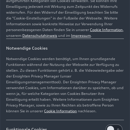
aufgeführten Kategorien von Cookies verwalten. Sie können Ihre
Einwilligung jederzeit mit Wirkung zum Zeitpunkt des Widerrufs
widerrufen. Für den Widerruf der Einwilligung beachten Sie bitte
die "Cookie-Einstellungen" in der Fußzeile der Webseite. Weitere
Informationen sowie konkrete Hinweise zur Verwendung Ihrer
personenbezogenen Daten finden Sie in unserer
Cookie Information
,
unserem
Datenschutzhinweis
und im
Impressum
.
Notwendige Cookies
Notwendige Cookies werden benötigt, um Ihnen grundlegende
Funktionen während der Nutzung der Webseite zur Verfügung zu
Matteo Haitzmann(l.), Franca Luisa Burandt und Anne-
stellen. Zu diesen Funktionen gehört z. B. die Videowiedergabe oder
der Ensighten Privacy Manager (unser
Suse Enßle(r.) Darsteller der Salzburger Festspiele
Einwilligungsmanagementtool). Der Ensighten Privacy Manager
während ihrer Performance auf der Bühne des Kinosaals
verwendet Cookies, um Informationen darüber zu speichern, ob und
im Audi museum mobile.
wenn ja, für welche Kategorien von Cookies Benutzer ihre
Einwilligung erteilt haben. Weitere Informationen zum Ensighten
Bild-Nr: A251287 · Copyright: AUDI AG
Privacy Manager, sowie zu Ihren Rechten als betroffene Person
können Sie in unserer
Cookie Information
nachlesen.
Rechte: Verwendung für Pressezwecke honorarfrei
Download
Funktionale Cookies