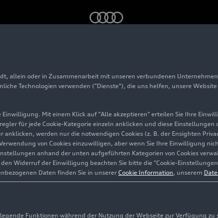
ele zu Gast: „Berge flüstern laut“ – Musiktheater für Kinder
adt, allein oder in Zusammenarbeit mit unseren verbundenen Unternehmen 
er Festspiele zu Gas
hnliche Technologien verwenden ("Dienste"), die uns helfen, unsere Websit
lüstern laut“ – Musi
Einwilligung. Mit einem Klick auf "Alle akzeptieren" erteilen Sie Ihre Einw
eregler für jede Cookie-Kategorie einzeln anklicken und diese Einstellungen
gler anklicken, werden nur die notwendigen Cookies (z. B. der Ensighten Pr
er
ie Verwendung von Cookies einzuwilligen, aber wenn Sie Ihre Einwilligung ni
instellungen anhand der unten aufgeführten Kategorien von Cookies verwalt
en Widerruf der Einwilligung beachten Sie bitte die "Cookie-Einstellungen
enbezogenen Daten finden Sie in unserer
Cookie Information
, unserem
Date
egende Funktionen während der Nutzung der Webseite zur Verfügung zu ste