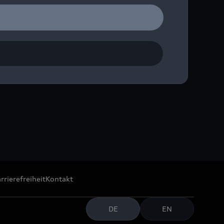
burger Festspiele auf der
rrierefreiheit
Kontakt
DE
EN