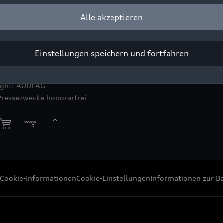
Alle akzeptieren
ca Luisa, Burandt und Matteo Haitzmann (r.), Darsteller der Salz
Einstellungen speichern und fortfahren
Audi museum mobile.
ight: AUDI AG
Pressezwecke honorarfrei
Cookie-Informationen
Cookie-Einstellungen
Informationen zur Ba