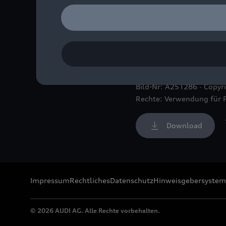
Anne-Suse Enßle(l.), Fran
Bühne des Kinosaals im 
Bild-Nr: A251286 · Copyr
Rechte: Verwendung für 
Download
Impressum
Rechtliches
Datenschutz
Hinweisgebersystem
© 2026 AUDI AG. Alle Rechte vorbehalten.