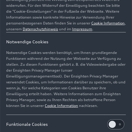
widerrufen. Für den Widerruf der Einwilligung beachten Sie bitte
die "Cookie-Einstellungen" in der Fußzeile der Webseite. Weitere
Informationen sowie konkrete Hinweise zur Verwendung Ihrer
personenbezogenen Daten finden Sie in unserer
Cookie Information
,
unserem
Datenschutzhinweis
und im
Impressum
.
Notwendige Cookies
Notwendige Cookies werden benötigt, um Ihnen grundlegende
Funktionen während der Nutzung der Webseite zur Verfügung zu
stellen. Zu diesen Funktionen gehört z. B. die Videowiedergabe oder
der Ensighten Privacy Manager (unser
Anne-Suse Enßle(l.), Matteo Haitzmann und Franca
Einwilligungsmanagementtool). Der Ensighten Privacy Manager
Luisa Burandt (r.), Darsteller der Salzburger Festspiele
verwendet Cookies, um Informationen darüber zu speichern, ob und
auf der Bühne des Kinosaals im Audi museum mobile.
wenn ja, für welche Kategorien von Cookies Benutzer ihre
Einwilligung erteilt haben. Weitere Informationen zum Ensighten
Bild-Nr: A251285 · Copyright: AUDI AG
Privacy Manager, sowie zu Ihren Rechten als betroffene Person
können Sie in unserer
Cookie Information
nachlesen.
Rechte: Verwendung für Pressezwecke honorarfrei
Download
Funktionale Cookies