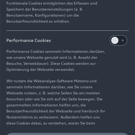
Funktionale Cookies ermöglichen das Erfassen und
Speichern der Benutzereinstellungen (z. B.
Benutzername, Konfigurationen) um die
Benutzerfreundlichkeit zu erhöhen.
Impressum
Rechtliches
Datenschutz
Hinweisgebersystem
Performance Cookies
Cookie-Informationen
Cookie-Einstellungen
Performance Cookies sammeln Informationen darüber,
Informationen zur Barrierefreiheit
Kontakt
wie unsere Webseite genutzt wird (z. B. Anzahl der
Besuche, Verweildauer). Diese Cookies werden zur
© 2026 AUDI AG. Alle Rechte vorbehalten.
Optimierung der Webseite verwendet.
DE
EN
Wir nutzen die Webanalyse-Software Matomo und
sammeln Informationen darüber, wie Sie unsere
Die Angaben zu Kraftstoffverbrauch, Stromverbrauch, CO₂-
Webseite nutzen, z. B. welche Seiten Sie am meisten
Emissionen und elektrischer Reichweite wurden nach dem
besuchen oder wie Sie sich auf der Seite bewegen. Die
gesetzlich vorgeschriebenen Messverfahren „Worldwide
gesammelten Informationen helfen uns, die
Harmonized Light Vehicles Test Procedure“ (WLTP) gemäß
Benutzerfreundlichkeit der Webseite und hierdurch Ihr
Verordnung (EG) 715/2007 ermittelt. Zusatzausstattungen und
Nutzererlebnis zu verbessern. Außerdem helfen uns
Zubehör (Anbauteile, Reifenformat usw.) können relevante
diese Cookies dabei, zu verstehen, woran Sie beim
Fahrzeugparameter, wie z. B. Gewicht, Rollwiderstand und
Besuch unserer Website interessiert sind, damit wir
Aerodynamik verändern und neben Witterungs- und