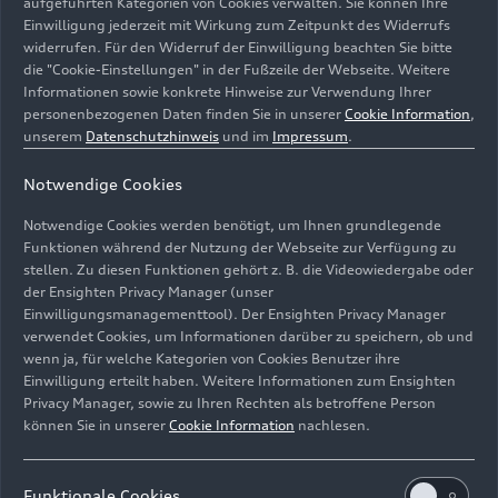
aufgeführten Kategorien von Cookies verwalten. Sie können Ihre
Einwilligung jederzeit mit Wirkung zum Zeitpunkt des Widerrufs
widerrufen. Für den Widerruf der Einwilligung beachten Sie bitte
die "Cookie-Einstellungen" in der Fußzeile der Webseite. Weitere
Informationen sowie konkrete Hinweise zur Verwendung Ihrer
personenbezogenen Daten finden Sie in unserer
Cookie Information
,
unserem
Datenschutzhinweis
und im
Impressum
.
Notwendige Cookies
Notwendige Cookies werden benötigt, um Ihnen grundlegende
Funktionen während der Nutzung der Webseite zur Verfügung zu
Darsteller der Salzburger Festspiele Matteo
stellen. Zu diesen Funktionen gehört z. B. die Videowiedergabe oder
der Ensighten Privacy Manager (unser
Haitzmann(l.), Franca Luisa Burandt und Anne-Suse
Einwilligungsmanagementtool). Der Ensighten Privacy Manager
Enßle(r.) - in der Bergkulisse auf der Bühne im Kinosaal
verwendet Cookies, um Informationen darüber zu speichern, ob und
des Audi museum mobile.
wenn ja, für welche Kategorien von Cookies Benutzer ihre
Einwilligung erteilt haben. Weitere Informationen zum Ensighten
Bild-Nr: A251279 · Copyright: AUDI AG
Privacy Manager, sowie zu Ihren Rechten als betroffene Person
können Sie in unserer
Cookie Information
nachlesen.
Rechte: Verwendung für Pressezwecke honorarfrei
Download
Funktionale Cookies