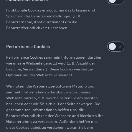
Funktionale Cookies ermöglichen das Erfassen und
Speichern der Benutzereinstellungen (z. B.
Benutzername, Konfigurationen) um die
Benutzerfreundlichkeit zu erhöhen.
Impressum
Rechtliches
Datenschutz
Hinweisgebersystem
Performance Cookies
Cookie-Informationen
Cookie-Einstellungen
Performance Cookies sammeln Informationen darüber,
Informationen zur Barrierefreiheit
Kontakt
wie unsere Webseite genutzt wird (z. B. Anzahl der
Besuche, Verweildauer). Diese Cookies werden zur
© 2026 AUDI AG. Alle Rechte vorbehalten.
Optimierung der Webseite verwendet.
DE
EN
Wir nutzen die Webanalyse-Software Matomo und
sammeln Informationen darüber, wie Sie unsere
Die Angaben zu Kraftstoffverbrauch, Stromverbrauch, CO₂-
Webseite nutzen, z. B. welche Seiten Sie am meisten
Emissionen und elektrischer Reichweite wurden nach dem
besuchen oder wie Sie sich auf der Seite bewegen. Die
gesetzlich vorgeschriebenen Messverfahren „Worldwide
gesammelten Informationen helfen uns, die
Harmonized Light Vehicles Test Procedure“ (WLTP) gemäß
Benutzerfreundlichkeit der Webseite und hierdurch Ihr
Verordnung (EG) 715/2007 ermittelt. Zusatzausstattungen und
Nutzererlebnis zu verbessern. Außerdem helfen uns
Zubehör (Anbauteile, Reifenformat usw.) können relevante
diese Cookies dabei, zu verstehen, woran Sie beim