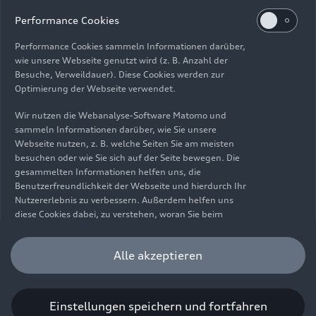
Impressum
Rechtliches
Datenschutz
Hinweisgebersystem
Performance Cookies
Cookie-Informationen
Cookie-Einstellungen
Performance Cookies sammeln Informationen darüber,
Informationen zur Barrierefreiheit
Kontakt
wie unsere Webseite genutzt wird (z. B. Anzahl der
Besuche, Verweildauer). Diese Cookies werden zur
© 2026 AUDI AG. Alle Rechte vorbehalten.
Optimierung der Webseite verwendet.
DE
EN
Wir nutzen die Webanalyse-Software Matomo und
sammeln Informationen darüber, wie Sie unsere
Die Angaben zu Kraftstoffverbrauch, Stromverbrauch, CO₂-
Webseite nutzen, z. B. welche Seiten Sie am meisten
Emissionen und elektrischer Reichweite wurden nach dem
besuchen oder wie Sie sich auf der Seite bewegen. Die
gesetzlich vorgeschriebenen Messverfahren „Worldwide
gesammelten Informationen helfen uns, die
Harmonized Light Vehicles Test Procedure“ (WLTP) gemäß
Benutzerfreundlichkeit der Webseite und hierdurch Ihr
Verordnung (EG) 715/2007 ermittelt. Zusatzausstattungen und
Nutzererlebnis zu verbessern. Außerdem helfen uns
Zubehör (Anbauteile, Reifenformat usw.) können relevante
diese Cookies dabei, zu verstehen, woran Sie beim
Fahrzeugparameter, wie z. B. Gewicht, Rollwiderstand und
Besuch unserer Website interessiert sind, damit wir
Aerodynamik verändern und neben Witterungs- und
unser Angebot optimieren können. Bitte beachten Sie,
Alle akzeptieren
Verkehrsbedingungen sowie dem individuellen Fahrverhalten den
dass Sie Ihre Einwilligung bezüglich der Platzierung von
Kraftstoffverbrauch, den Stromverbrauch, die CO₂-Emissionen,
Performance Cookies jederzeit widerrufen können.
die elektrische Reichweite und die Fahrleistungswerte eines
Weitere Informationen darüber, wie Sie Ihre
Fahrzeugs beeinflussen. Weitere Informationen zu WLTP finden
Einwilligung widerrufen können finden Sie in unserer
Einstellungen speichern und fortfahren
Sie unter
www.audi.de/wltp
.
Cookie Information
.