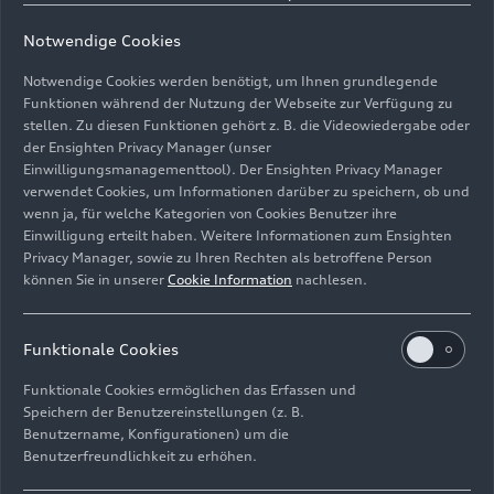
Notwendige Cookies
Notwendige Cookies werden benötigt, um Ihnen grundlegende
Funktionen während der Nutzung der Webseite zur Verfügung zu
stellen. Zu diesen Funktionen gehört z. B. die Videowiedergabe oder
der Ensighten Privacy Manager (unser
Einwilligungsmanagementtool). Der Ensighten Privacy Manager
Hochmoderne Produktion bei der Audi FAW NEV
verwendet Cookies, um Informationen darüber zu speichern, ob und
Company in Changchun: der Karosseriebau
wenn ja, für welche Kategorien von Cookies Benutzer ihre
Einwilligung erteilt haben. Weitere Informationen zum Ensighten
Bild-Nr: A244789 · Copyright: AUDI AG
Privacy Manager, sowie zu Ihren Rechten als betroffene Person
können Sie in unserer
Cookie Information
nachlesen.
Rechte: Verwendung für Pressezwecke honorarfrei
Download
Funktionale Cookies
Funktionale Cookies ermöglichen das Erfassen und
Speichern der Benutzereinstellungen (z. B.
Benutzername, Konfigurationen) um die
Benutzerfreundlichkeit zu erhöhen.