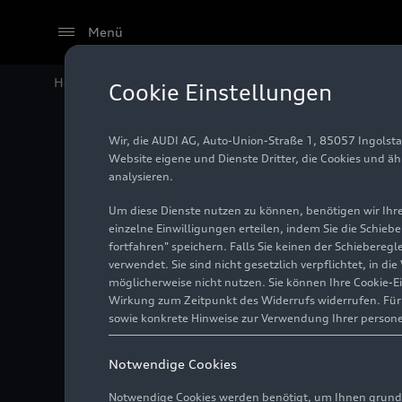
Menü
Home
Audi Media Center
Fotos
Neue Sonderausst
Cookie Einstellungen
Wir, die AUDI AG, Auto-Union-Straße 1, 85057 Ingolst
Neue So
Website eigene und Dienste Dritter, die Cookies und ä
analysieren.
Traditi
Um diese Dienste nutzen zu können, benötigen wir Ihre 
einzelne Einwilligungen erteilen, indem Sie die Schieb
fortfahren" speichern. Falls Sie keinen der Schiebere
verwendet. Sie sind nicht gesetzlich verpflichtet, in d
Foto
13.06.2023
möglicherweise nicht nutzen. Sie können Ihre Cookie-E
Wirkung zum Zeitpunkt des Widerrufs widerrufen. Für d
sowie konkrete Hinweise zur Verwendung Ihrer person
Notwendige Cookies
Notwendige Cookies werden benötigt, um Ihnen grundl