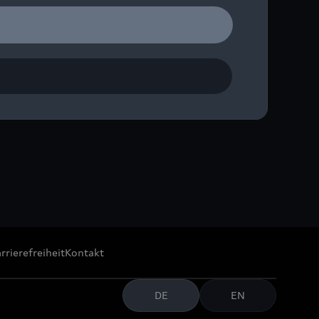
Tradition und Deutschem
di Forum Neckarsulm
ngsräume des Deutschen
rrierefreiheit
Kontakt
DE
EN