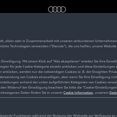
ellung zur Traditionsmarke NSU
adt, allein oder in Zusammenarbeit mit unseren verbundenen Unternehmen 
nderausstellung zur
hnliche Technologien verwenden ("Dienste"), die uns helfen, unsere Websit
onsmarke NSU
Einwilligung. Mit einem Klick auf "Alle akzeptieren" erteilen Sie Ihre Einw
eregler für jede Cookie-Kategorie einzeln anklicken und diese Einstellungen
gler anklicken, werden nur die notwendigen Cookies (z. B. der Ensighten Pr
ie Verwendung von Cookies einzuwilligen, aber wenn Sie Ihre Einwilligung ni
instellungen anhand der unten aufgeführten Kategorien von Cookies verwalt
en Widerruf der Einwilligung beachten Sie bitte die "Cookie-Einstellungen
enbezogenen Daten finden Sie in unserer
Cookie Information
, unserem
Date
egende Funktionen während der Nutzung der Webseite zur Verfügung zu ste