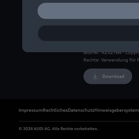
Die Sonderausstellung „I
Zweirad- und NSU-Museum
sowie im Deutschen Zweir
Zweirad- und NSU-Museu
Bild-Nr: A232764 · Copyr
Rechte: Verwendung für 
Download
Impressum
Rechtliches
Datenschutz
Hinweisgebersystem
© 2026 AUDI AG. Alle Rechte vorbehalten.