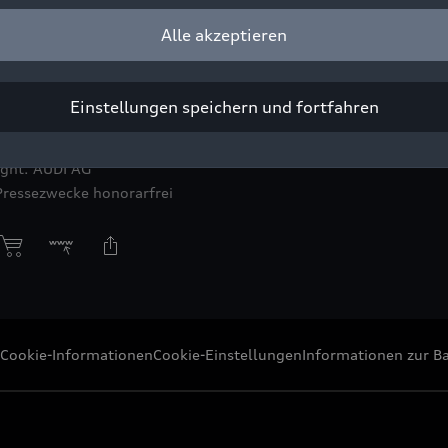
Alle akzeptieren
nnovation. Wagemut. Transformation. 150 Jahre NSU“ von Audi 
 Neckarsulm ist vom 14. Juni 2023 bis zum 5. Mai 2024 im Au
ad- und NSU-Museum zu sehen. Hier ein Blick in die Ausstellu
Einstellungen speichern und fortfahren
m Neckarsulm.
ight: AUDI AG
Pressezwecke honorarfrei
Cookie-Informationen
Cookie-Einstellungen
Informationen zur Ba