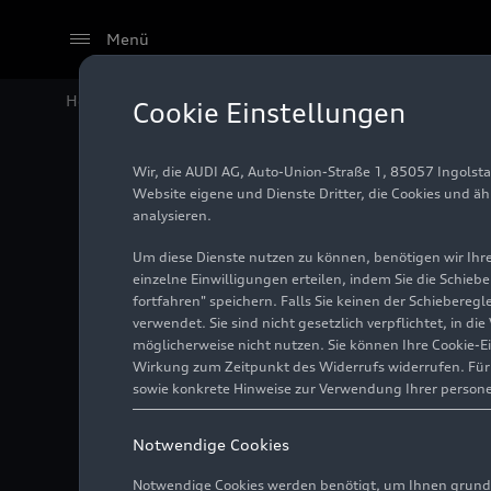
Menü
Home
Audi Media Center
Fotos
Audi valvelift sys
Cookie Einstellungen
Wir, die AUDI AG, Auto-Union-Straße 1, 85057 Ingolst
Audi val
Website eigene und Dienste Dritter, die Cookies und ä
analysieren.
Um diese Dienste nutzen zu können, benötigen wir Ihre 
einzelne Einwilligungen erteilen, indem Sie die Schieb
Illustration
01.01.2016
fortfahren" speichern. Falls Sie keinen der Schiebere
verwendet. Sie sind nicht gesetzlich verpflichtet, in d
möglicherweise nicht nutzen. Sie können Ihre Cookie-E
Wirkung zum Zeitpunkt des Widerrufs widerrufen. Für d
sowie konkrete Hinweise zur Verwendung Ihrer person
Notwendige Cookies
Notwendige Cookies werden benötigt, um Ihnen grundl