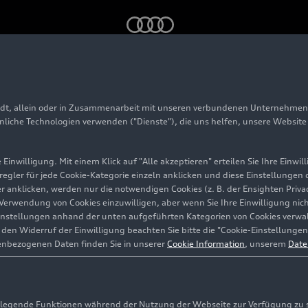
tem (AVS)
adt, allein oder in Zusammenarbeit mit unseren verbundenen Unternehmen 
velift system (AVS)
hnliche Technologien verwenden ("Dienste"), die uns helfen, unsere Websit
Einwilligung. Mit einem Klick auf "Alle akzeptieren" erteilen Sie Ihre Einw
eregler für jede Cookie-Kategorie einzeln anklicken und diese Einstellungen
gler anklicken, werden nur die notwendigen Cookies (z. B. der Ensighten Pr
ie Verwendung von Cookies einzuwilligen, aber wenn Sie Ihre Einwilligung ni
instellungen anhand der unten aufgeführten Kategorien von Cookies verwalt
en Widerruf der Einwilligung beachten Sie bitte die "Cookie-Einstellungen
enbezogenen Daten finden Sie in unserer
Cookie Information
, unserem
Date
egende Funktionen während der Nutzung der Webseite zur Verfügung zu ste