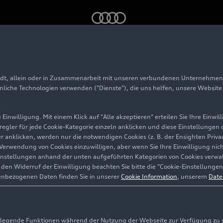
s 2023)
adt, allein oder in Zusammenarbeit mit unseren verbundenen Unternehmen 
 Coupé (bis 2023)
hnliche Technologien verwenden ("Dienste"), die uns helfen, unsere Websit
Einwilligung. Mit einem Klick auf "Alle akzeptieren" erteilen Sie Ihre Einw
eregler für jede Cookie-Kategorie einzeln anklicken und diese Einstellungen
gler anklicken, werden nur die notwendigen Cookies (z. B. der Ensighten Pr
ie Verwendung von Cookies einzuwilligen, aber wenn Sie Ihre Einwilligung ni
instellungen anhand der unten aufgeführten Kategorien von Cookies verwalt
en Widerruf der Einwilligung beachten Sie bitte die "Cookie-Einstellungen
enbezogenen Daten finden Sie in unserer
Cookie Information
, unserem
Date
egende Funktionen während der Nutzung der Webseite zur Verfügung zu ste