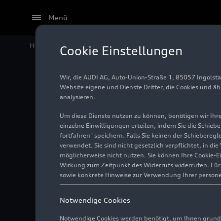
Menü
Home
Audi Media Center
Fotos
Audi TT Coupé (bi
Cookie Einstellungen
Wir, die AUDI AG, Auto-Union-Straße 1, 85057 Ingolst
Audi TT
Website eigene und Dienste Dritter, die Cookies und ä
analysieren.
Um diese Dienste nutzen zu können, benötigen wir Ihre 
einzelne Einwilligungen erteilen, indem Sie die Schieb
Foto
18.07.2018
fortfahren" speichern. Falls Sie keinen der Schiebere
verwendet. Sie sind nicht gesetzlich verpflichtet, in d
möglicherweise nicht nutzen. Sie können Ihre Cookie-E
Wirkung zum Zeitpunkt des Widerrufs widerrufen. Für d
sowie konkrete Hinweise zur Verwendung Ihrer person
Notwendige Cookies
Notwendige Cookies werden benötigt, um Ihnen grundl