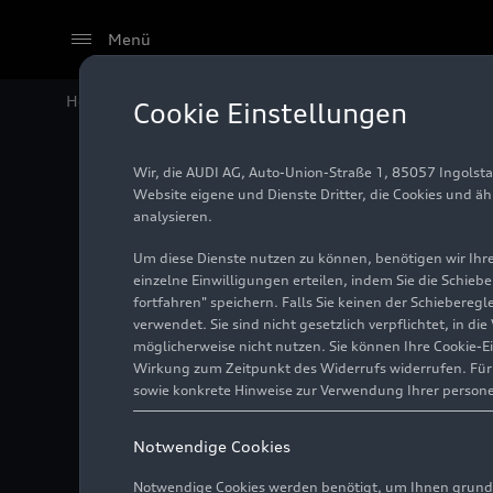
Menü
Home
Audi Media Center
Fotos
Audi Q3 SUV
Cookie Einstellungen
Wir, die AUDI AG, Auto-Union-Straße 1, 85057 Ingolst
Audi Q3
Website eigene und Dienste Dritter, die Cookies und ä
analysieren.
Um diese Dienste nutzen zu können, benötigen wir Ihre 
einzelne Einwilligungen erteilen, indem Sie die Schieb
Foto
16.06.2025
fortfahren" speichern. Falls Sie keinen der Schiebere
verwendet. Sie sind nicht gesetzlich verpflichtet, in d
möglicherweise nicht nutzen. Sie können Ihre Cookie-E
Wirkung zum Zeitpunkt des Widerrufs widerrufen. Für d
sowie konkrete Hinweise zur Verwendung Ihrer person
Notwendige Cookies
Notwendige Cookies werden benötigt, um Ihnen grundl