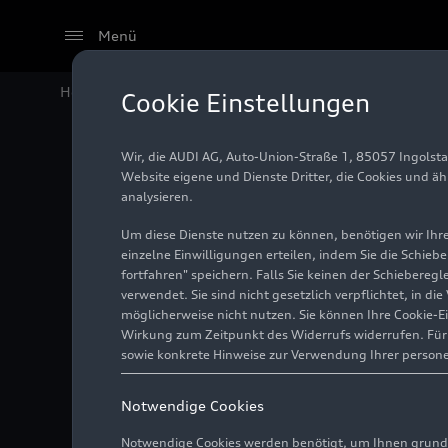
Menü
Home
Audi Media Center
Fotos
Audi Q2 (bis 2026
Cookie Einstellungen
Wir, die AUDI AG, Auto-Union-Straße 1, 85057 Ingolst
Audi Q2
Website eigene und Dienste Dritter, die Cookies und ä
analysieren.
Um diese Dienste nutzen zu können, benötigen wir Ihre 
einzelne Einwilligungen erteilen, indem Sie die Schieb
Foto
21.10.2020
fortfahren" speichern. Falls Sie keinen der Schiebere
verwendet. Sie sind nicht gesetzlich verpflichtet, in d
möglicherweise nicht nutzen. Sie können Ihre Cookie-E
Wirkung zum Zeitpunkt des Widerrufs widerrufen. Für d
sowie konkrete Hinweise zur Verwendung Ihrer person
Notwendige Cookies
Notwendige Cookies werden benötigt, um Ihnen grundl