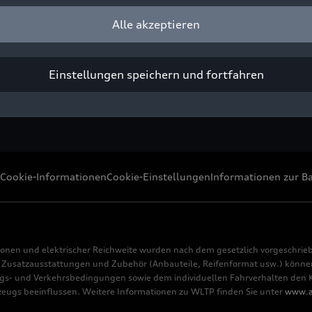
Alle akzeptieren
ight: AUDI AG
Pressezwecke honorarfrei
Einstellungen speichern und fortfahren
Cookie-Informationen
Cookie-Einstellungen
Informationen zur Ba
ionen und elektrischer Reichweite wurden nach dem gesetzlich vorgeschrie
usatzausstattungen und Zubehör (Anbauteile, Reifenformat usw.) können 
s- und Verkehrsbedingungen sowie dem individuellen Fahrverhalten den Kr
rzeugs beeinflussen. Weitere Informationen zu WLTP finden Sie unter
www.a