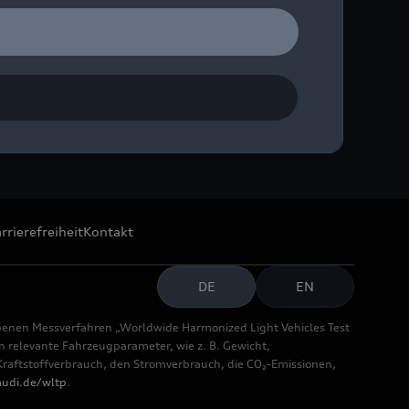
rrierefreiheit
Kontakt
DE
EN
benen Messverfahren „Worldwide Harmonized Light Vehicles Test
relevante Fahrzeugparameter, wie z. B. Gewicht,
aftstoffverbrauch, den Stromverbrauch, die CO₂-Emissionen,
udi.de/wltp
.