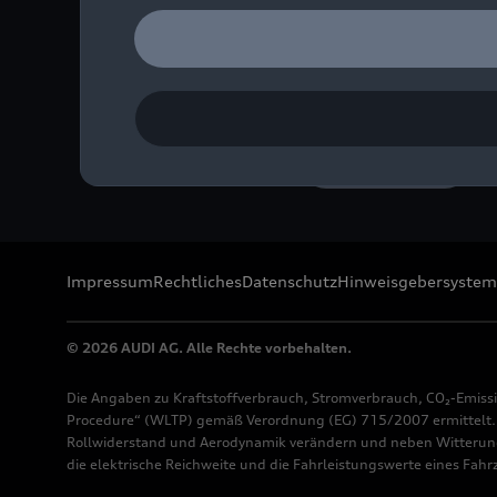
Farbe: Pfeilgrau
Bild-Nr: A207364 · Copyr
Rechte: Verwendung für 
Download
Impressum
Rechtliches
Datenschutz
Hinweisgebersystem
© 2026 AUDI AG. Alle Rechte vorbehalten.
Die Angaben zu Kraftstoffverbrauch, Stromverbrauch, CO₂-Emiss
Procedure“ (WLTP) gemäß Verordnung (EG) 715/2007 ermittelt. Z
Rollwiderstand und Aerodynamik verändern und neben Witterung
die elektrische Reichweite und die Fahrleistungswerte eines Fah